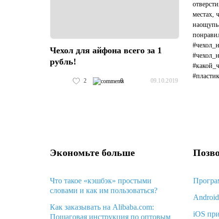
отверсти
местах, 
наощупь
понравил
#чехол_
Чехол для айфона всего за 1
#чехол_
рубль!
#какой_
#пласти
2
0
09.10.2019
#какой_ц
Экономьте больше
Позво
Что такое «кэшбэк» простыми
Програ
словами и как им пользоваться?
Androi
Как заказывать на Alibaba.com:
iOS пр
Пошаговая инструкция по оптовым