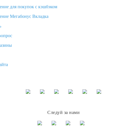
ение для покупок с кэшбэком
ение Мегабонус Вкладка
ь
вопрос
газины
айта
Следуй за нами