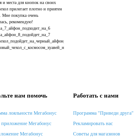
я и места для кнопок на своих
чехол прилегает плотно и приятен
. Мне покупка очень
ась, рекомендую!
на_7_айфон_подходит_на_6
на_айфон_8_подойдет_на_7
чехол_подойдет_на_черный_айфон_11
ковый_чехол_с_космосом_хуавей_нова_3i
вет_чехла_подойдет_к_...
льте нам помочь
Работать с нами
мма лояльности Мегабонус
Программа "Приведи друга"
d приложение Мегабонус
Рекламировать нас
иложение Мегабонус
Советы для магазинов