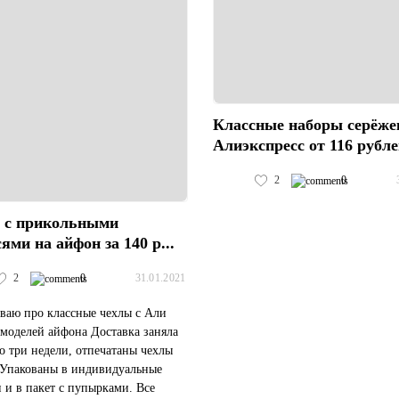
Классные наборы серёже
Алиэкспресс от 116 рубл
2
0
 с прикольными
ями на айфон за 140 р...
2
0
31.01.2021
ваю про классные чехлы с Али
 моделей айфона Доставка заняла
 три недели, отпечатаны чехлы
 Упакованы в индивидуальные
 и в пакет с пупырками. Все