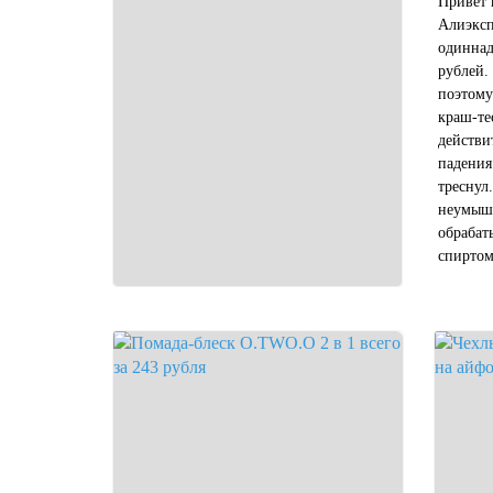
Привет 
Алиэксп
одиннад
рублей.
поэтому
краш-те
действи
падения
треснул
неумышл
обрабат
спиртом
микробы
не "пол
химичес