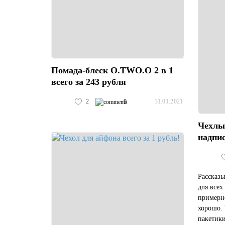
Помада-блеск O.TWO.O 2 в 1
всего за 243 рубля
2
0
31.01.2021
Чехлы
надпис
Рассказы
для всех
примерно
хорошо.
пакетики