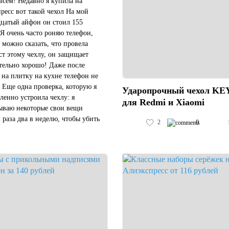
всем! Недавно я купила на
ресс вот такой чехол На мой
цатый айфон он стоил 155
 Я очень часто роняю телефон,
 можно сказать, что провела
ст этому чехлу, он защищает
тельно хорошо! Даже после
 на плитку на кухне телефон не
. Еще одна проверка, которую я
Ударопрочный чехол K
енно устроила чехлу: я
для Redmi и Xiaomi
ываю некоторые свои вещи
 раза два в неделю, чтобы убить
2
0
. Для меня было важно, что он
инял", не испортился из-за
к...