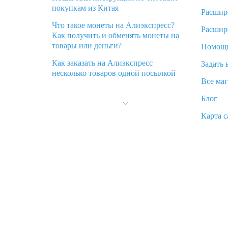
покупкам из Китая
Расшир
Что такое монеты на Алиэкспресс?
Расшир
Как получить и обменять монеты на
товары или деньги?
Помощ
Как заказать на Алиэкспресс
Задать 
несколько товаров одной посылкой
Все ма
Что значит статус «Заказ закрыт» на
Блог
Алиэкспресс и что делать?
Карта с
Что делать, если Алиэкспресс просит
ввести паспортные данные и ИНН
при покупке?
Как узнать, куда пришла посылка с
Алиэкспресс
Вы отменили заказ на Алиэкспресс,
когда вернут деньги?
Что такое баллы на Алиэкспресс, как
их получить и потратить