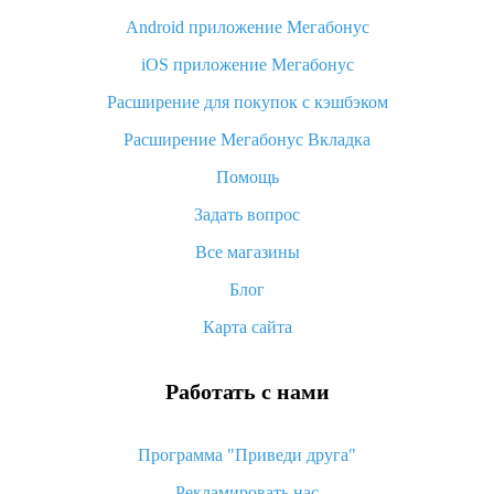
Android приложение Мегабонус
Вы отменили заказ на Алиэкспресс, когда вернут деньги?
iOS приложение Мегабонус
Что такое баллы на Алиэкспресс, как их получить и
потратить
Расширение для покупок с кэшбэком
«AliExpress Standard Shipping»: что это за метод доставки и
Расширение Мегабонус Вкладка
как его отслеживать
Помощь
Как покупать оптом на Алиэкспресс
Задать вопрос
Что делать, если не пришел товар с Алиэкспресс
Все магазины
Как сделать кэшбэк на Алиэкспресс: простые способы
возврата денег
Блог
Карта сайта
Работать с нами
Программа "Приведи друга"
Рекламировать нас