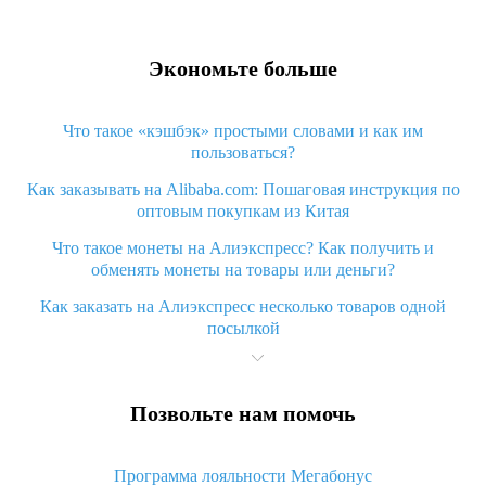
Экономьте больше
Что такое «кэшбэк» простыми словами и как им
пользоваться?
Как заказывать на Alibaba.com: Пошаговая инструкция по
оптовым покупкам из Китая
Что такое монеты на Алиэкспресс? Как получить и
обменять монеты на товары или деньги?
Как заказать на Алиэкспресс несколько товаров одной
посылкой
Что значит статус «Заказ закрыт» на Алиэкспресс и что
делать?
Позвольте нам помочь
Что делать, если Алиэкспресс просит ввести паспортные
данные и ИНН при покупке?
Программа лояльности Мегабонус
Как узнать, куда пришла посылка с Алиэкспресс