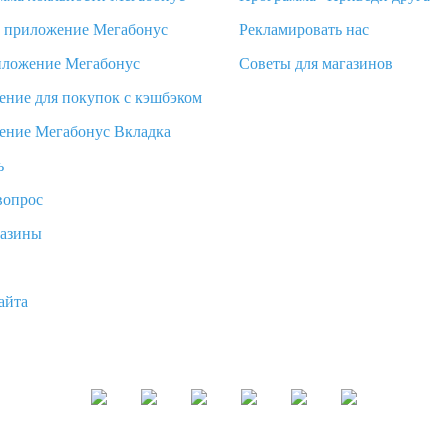
d приложение Мегабонус
Рекламировать нас
иложение Мегабонус
Советы для магазинов
ение для покупок с кэшбэком
ение Мегабонус Вкладка
ь
вопрос
газины
айта