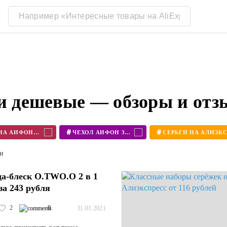
ги дешевые — обзоры и от
#
#
ЧЕХОЛ НА АЙФОН 11
ЧЕХОЛ АЙФОН 360
ти
а-блеск O.TWO.O 2 в 1
за 243 рубля
2
0
31.01.2021