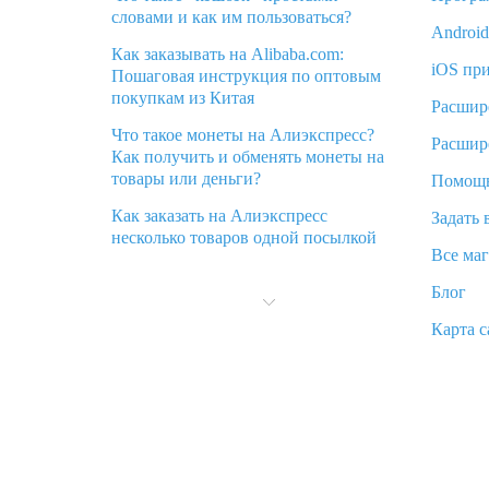
словами и как им пользоваться?
Androi
Как заказывать на Alibaba.com:
iOS пр
Пошаговая инструкция по оптовым
покупкам из Китая
Расшир
Что такое монеты на Алиэкспресс?
Расшир
Как получить и обменять монеты на
товары или деньги?
Помощ
Как заказать на Алиэкспресс
Задать 
несколько товаров одной посылкой
Все ма
Что значит статус «Заказ закрыт» на
Блог
Алиэкспресс и что делать?
Карта с
Что делать, если Алиэкспресс просит
ввести паспортные данные и ИНН
при покупке?
Как узнать, куда пришла посылка с
Алиэкспресс
Вы отменили заказ на Алиэкспресс,