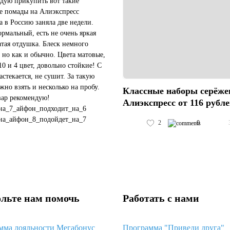
дую прикупить вот такие
е помады на Алиэкспресс
а в Россию заняла две недели.
ормальный, есть не очень яркая
атая отдушка. Блеск немного
 но как и обычно. Цвета матовые,
10 и 4 цвет, довольно стойкие! С
астекается, не сушит. За такую
жно взять и несколько на пробу.
Классные наборы серёже
вар рекомендую!
Алиэкспресс от 116 рубл
на_7_айфон_подходит_на_6
на_айфон_8_подойдет_на_7
2
0
чехол_подойдет_на_черный_айфон_11
#пластиковый_чехол_с_космосом_хуавей_...
льте нам помочь
Работать с нами
мма лояльности Мегабонус
Программа "Приведи друга"