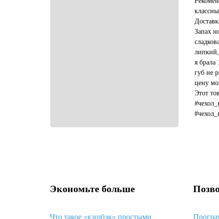
Рекомен
классны
Доставк
Запах н
сладков
липкий,
я брала 
губ не р
цену мо
Этот то
#чехол_
#чехол_
#какой_
Экономьте больше
Позво
Что такое «кэшбэк» простыми
Програ