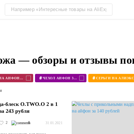
кожа — обзоры и отзывы по
#
#
ЧЕХОЛ НА АЙФОН 11
ЧЕХОЛ АЙФОН 360
ти
а-блеск O.TWO.O 2 в 1
за 243 рубля
2
0
31.01.2021