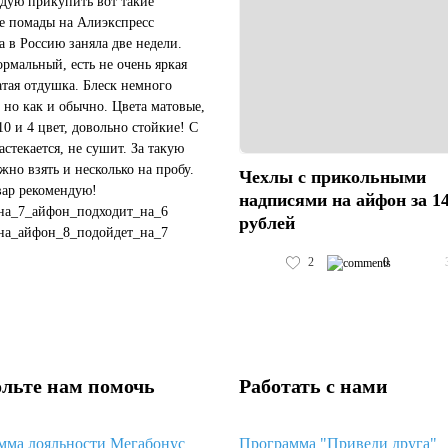
дую прикупить вот такие
е помады на Алиэкспресс
а в Россию заняла две недели.
ормальный, есть не очень яркая
атая отдушка. Блеск немного
 но как и обычно. Цвета матовые,
10 и 4 цвет, довольно стойкие! С
астекается, не сушит. За такую
жно взять и несколько на пробу.
Чехлы с прикольными
вар рекомендую!
надписями на айфон за 1
на_7_айфон_подходит_на_6
рублей
на_айфон_8_подойдет_на_7
чехол_подойдет_на_черный_айфон_11
2
0
#пластиковый_чехол_с_космосом_хуавей_...
льте нам помочь
Работать с нами
мма лояльности Мегабонус
Программа "Приведи друга"