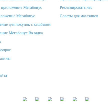
d приложение Мегабонус
Рекламировать нас
иложение Мегабонус
Советы для магазинов
ение для покупок с кэшбэком
ение Мегабонус Вкладка
ь
вопрос
газины
айта