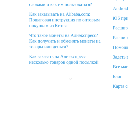
словами и как им пользоваться?
Androi
Как заказывать на Alibaba.com:
iOS пр
Пошаговая инструкция по оптовым
покупкам из Китая
Расшир
Что такое монеты на Алиэкспресс?
Расшир
Как получить и обменять монеты на
товары или деньги?
Помощ
Как заказать на Алиэкспресс
Задать 
несколько товаров одной посылкой
Все ма
Что значит статус «Заказ закрыт» на
Блог
Алиэкспресс и что делать?
Карта с
Что делать, если Алиэкспресс просит
ввести паспортные данные и ИНН
при покупке?
Как узнать, куда пришла посылка с
Алиэкспресс
Вы отменили заказ на Алиэкспресс,