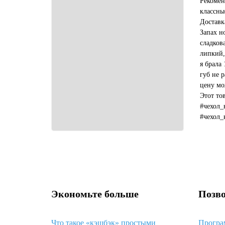
Рекомен
классны
Доставк
Запах н
сладков
липкий,
я брала 
губ не р
цену мо
Этот то
#чехол_
#чехол_
#какой_
Экономьте больше
Позво
Что такое «кэшбэк» простыми
Програ