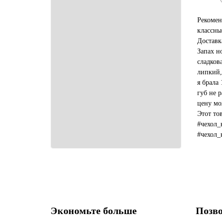
Рекомен
классны
Доставк
Запах н
сладков
липкий,
я брала 
губ не р
цену мо
Этот то
#чехол_
#чехол_
#какой_
Экономьте больше
Позво