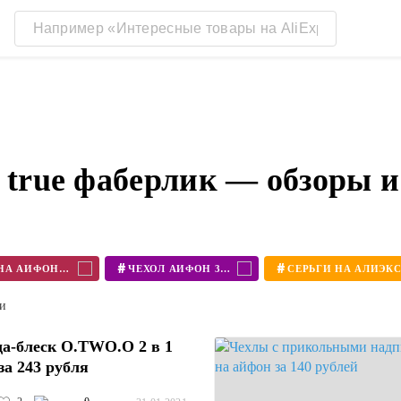
 true фаберлик — обзоры 
#
#
ЧЕХОЛ НА АЙФОН 11
ЧЕХОЛ АЙФОН 360
ти
а-блеск O.TWO.O 2 в 1
за 243 рубля