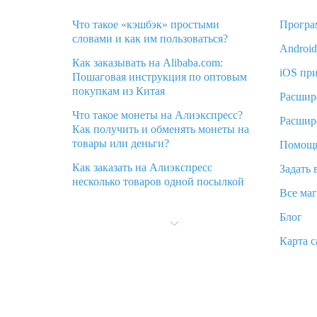
Что такое «кэшбэк» простыми
Програ
словами и как им пользоваться?
Androi
Как заказывать на Alibaba.com:
iOS пр
Пошаговая инструкция по оптовым
покупкам из Китая
Расшир
Что такое монеты на Алиэкспресс?
Расшир
Как получить и обменять монеты на
товары или деньги?
Помощ
Как заказать на Алиэкспресс
Задать 
несколько товаров одной посылкой
Все ма
Что значит статус «Заказ закрыт» на
Блог
Алиэкспресс и что делать?
Карта с
Что делать, если Алиэкспресс просит
ввести паспортные данные и ИНН
при покупке?
Как узнать, куда пришла посылка с
Алиэкспресс