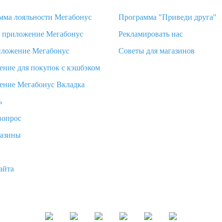
мма лояльности Мегабонус
Программа "Приведи друга"
d приложение Мегабонус
Рекламировать нас
иложение Мегабонус
Советы для магазинов
ение для покупок с кэшбэком
ение Мегабонус Вкладка
ь
вопрос
газины
айта