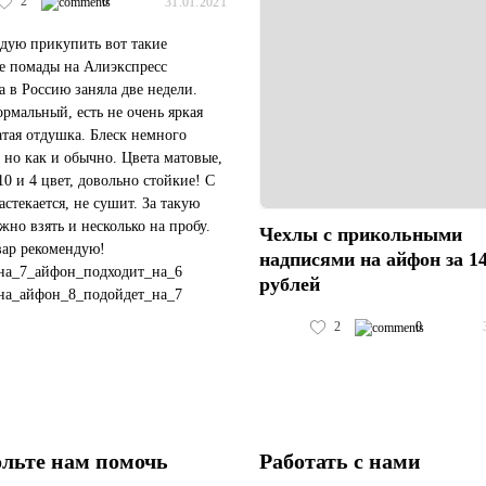
2
0
31.01.2021
дую прикупить вот такие
е помады на Алиэкспресс
а в Россию заняла две недели.
ормальный, есть не очень яркая
атая отдушка. Блеск немного
 но как и обычно. Цвета матовые,
10 и 4 цвет, довольно стойкие! С
астекается, не сушит. За такую
жно взять и несколько на пробу.
Чехлы с прикольными
вар рекомендую!
надписями на айфон за 1
на_7_айфон_подходит_на_6
рублей
на_айфон_8_подойдет_на_7
чехол_подойдет_на_черный_айфон_11
2
0
#пластиковый_чехол_с_космосом_хуавей_...
льте нам помочь
Работать с нами