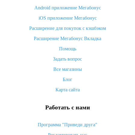
Android приложение Мегабонус
Вы отменили заказ на Алиэкспресс, когда вернут деньги?
iOS приложение Мегабонус
Что такое баллы на Алиэкспресс, как их получить и
потратить
Расширение для покупок с кэшбэком
«AliExpress Standard Shipping»: что это за метод доставки и
Расширение Мегабонус Вкладка
как его отслеживать
Помощь
Как покупать оптом на Алиэкспресс
Задать вопрос
Что делать, если не пришел товар с Алиэкспресс
Все магазины
Как сделать кэшбэк на Алиэкспресс: простые способы
возврата денег
Блог
Карта сайта
Работать с нами
Программа "Приведи друга"
Рекламировать нас