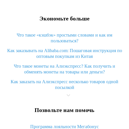
Экономьте больше
Что такое «кэшбэк» простыми словами и как им
пользоваться?
Как заказывать на Alibaba.com: Пошаговая инструкция по
оптовым покупкам из Китая
Что такое монеты на Алиэкспресс? Как получить и
обменять монеты на товары или деньги?
Как заказать на Алиэкспресс несколько товаров одной
посылкой
Что значит статус «Заказ закрыт» на Алиэкспресс и что
делать?
Позвольте нам помочь
Что делать, если Алиэкспресс просит ввести паспортные
данные и ИНН при покупке?
Программа лояльности Мегабонус
Как узнать, куда пришла посылка с Алиэкспресс