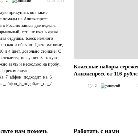
2
0
31.01.2021
дую прикупить вот такие
е помады на Алиэкспресс
а в Россию заняла две недели.
ормальный, есть не очень яркая
атая отдушка. Блеск немного
 но как и обычно. Цвета матовые,
10 и 4 цвет, довольно стойкие! С
астекается, не сушит. За такую
жно взять и несколько на пробу.
Классные наборы серёже
вар рекомендую!
Алиэкспресс от 116 рубл
на_7_айфон_подходит_на_6
на_айфон_8_подойдет_на_7
2
0
чехол_подойдет_на_черный_айфон_11
#пластиковый_чехол_с_космосом_хуавей_...
льте нам помочь
Работать с нами