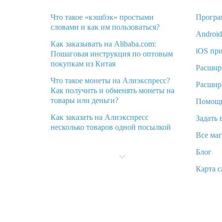
Что такое «кэшбэк» простыми
Програ
словами и как им пользоваться?
Androi
Как заказывать на Alibaba.com:
iOS пр
Пошаговая инструкция по оптовым
покупкам из Китая
Расшир
Что такое монеты на Алиэкспресс?
Расшир
Как получить и обменять монеты на
товары или деньги?
Помощ
Как заказать на Алиэкспресс
Задать 
несколько товаров одной посылкой
Все ма
Что значит статус «Заказ закрыт» на
Блог
Алиэкспресс и что делать?
Карта с
Что делать, если Алиэкспресс просит
ввести паспортные данные и ИНН
при покупке?
Как узнать, куда пришла посылка с
Алиэкспресс