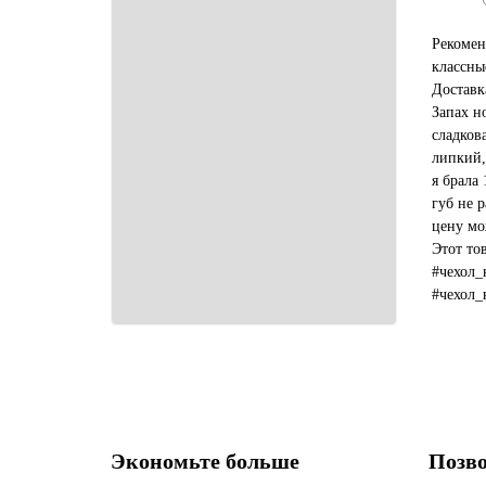
Рекомен
классны
Доставк
Запах н
сладков
липкий,
я брала 
губ не р
цену мо
Этот то
#чехол_
#чехол_
#какой_
Экономьте больше
Позво