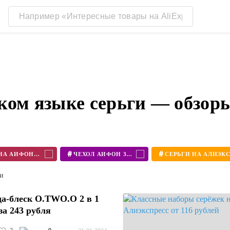
ском языке серьги — обзор
#
#
ЧЕХОЛ НА АЙФОН 11
ЧЕХОЛ АЙФОН 360
ти
а-блеск O.TWO.O 2 в 1
за 243 рубля