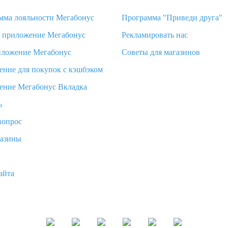
мма лояльности Мегабонус
Программа "Приведи друга"
d приложение Мегабонус
Рекламировать нас
иложение Мегабонус
Советы для магазинов
ение для покупок с кэшбэком
ение Мегабонус Вкладка
ь
вопрос
газины
айта