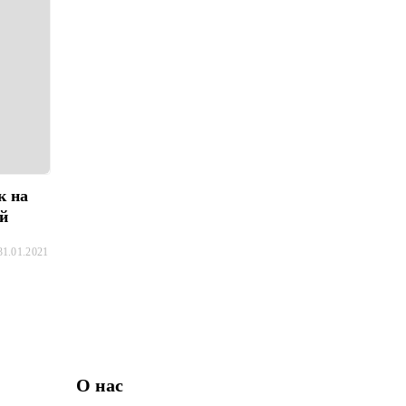
к на
ей
31.01.2021
О нас