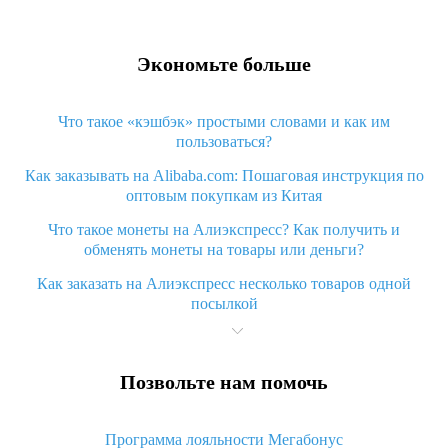
Экономьте больше
Что такое «кэшбэк» простыми словами и как им
пользоваться?
Как заказывать на Alibaba.com: Пошаговая инструкция по
оптовым покупкам из Китая
Что такое монеты на Алиэкспресс? Как получить и
обменять монеты на товары или деньги?
Как заказать на Алиэкспресс несколько товаров одной
посылкой
Что значит статус «Заказ закрыт» на Алиэкспресс и что
делать?
Позвольте нам помочь
Что делать, если Алиэкспресс просит ввести паспортные
данные и ИНН при покупке?
Программа лояльности Мегабонус
Как узнать, куда пришла посылка с Алиэкспресс