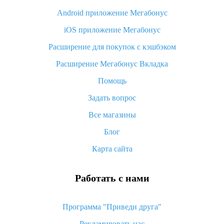
Android приложение Мегабонус
Вы отменили заказ на Алиэкспресс, когда вернут деньги?
iOS приложение Мегабонус
Что такое баллы на Алиэкспресс, как их получить и
потратить
Расширение для покупок с кэшбэком
«AliExpress Standard Shipping»: что это за метод доставки и
Расширение Мегабонус Вкладка
как его отслеживать
Помощь
Как покупать оптом на Алиэкспресс
Задать вопрос
Что делать, если не пришел товар с Алиэкспресс
Все магазины
Как сделать кэшбэк на Алиэкспресс: простые способы
возврата денег
Блог
Карта сайта
Работать с нами
Программа "Приведи друга"
Рекламировать нас