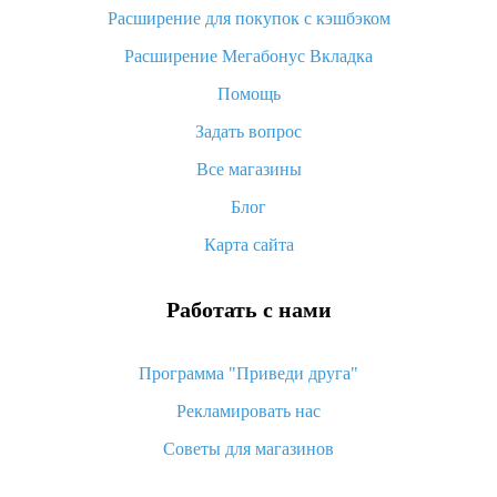
потратить
Расширение для покупок с кэшбэком
«AliExpress Standard Shipping»: что это за метод доставки и
Расширение Мегабонус Вкладка
как его отслеживать
Помощь
Как покупать оптом на Алиэкспресс
Задать вопрос
Что делать, если не пришел товар с Алиэкспресс
Все магазины
Как сделать кэшбэк на Алиэкспресс: простые способы
возврата денег
Блог
Карта сайта
Работать с нами
Программа "Приведи друга"
Рекламировать нас
Советы для магазинов