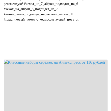
рекомендую! #чехол_на_7_айфон_подходит_на_6
#чехол_на_айфон_8_подойдет_на_7
#какой_чехол_подойдет_на_черный_айфон_11
#пластиковый_чехол_с_космосом_хуавей_нова_3i
#какой_цвет_чехла_подойдет_к_...