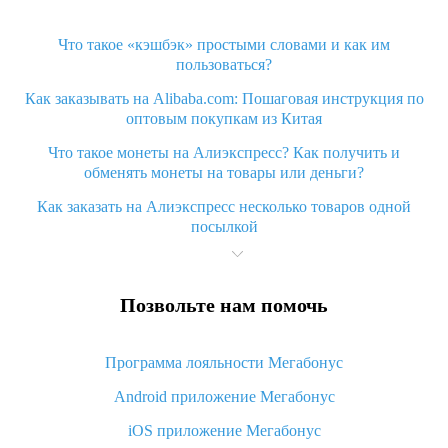
Что такое «кэшбэк» простыми словами и как им
пользоваться?
Как заказывать на Alibaba.com: Пошаговая инструкция по
оптовым покупкам из Китая
Что такое монеты на Алиэкспресс? Как получить и
обменять монеты на товары или деньги?
Как заказать на Алиэкспресс несколько товаров одной
посылкой
Что значит статус «Заказ закрыт» на Алиэкспресс и что
делать?
Позвольте нам помочь
Что делать, если Алиэкспресс просит ввести паспортные
данные и ИНН при покупке?
Программа лояльности Мегабонус
Как узнать, куда пришла посылка с Алиэкспресс
Android приложение Мегабонус
Вы отменили заказ на Алиэкспресс, когда вернут деньги?
iOS приложение Мегабонус
Что такое баллы на Алиэкспресс, как их получить и