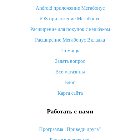
Android приложение Мегабонус
Вы отменили заказ на Алиэкспресс, когда вернут деньги?
iOS приложение Мегабонус
Что такое баллы на Алиэкспресс, как их получить и
потратить
Расширение для покупок с кэшбэком
«AliExpress Standard Shipping»: что это за метод доставки и
Расширение Мегабонус Вкладка
как его отслеживать
Помощь
Как покупать оптом на Алиэкспресс
Задать вопрос
Что делать, если не пришел товар с Алиэкспресс
Все магазины
Как сделать кэшбэк на Алиэкспресс: простые способы
возврата денег
Блог
Карта сайта
Работать с нами
Программа "Приведи друга"
Рекламировать нас