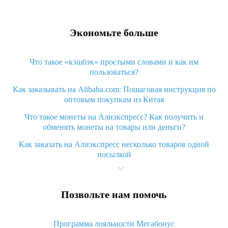
Экономьте больше
Что такое «кэшбэк» простыми словами и как им
пользоваться?
Как заказывать на Alibaba.com: Пошаговая инструкция по
оптовым покупкам из Китая
Что такое монеты на Алиэкспресс? Как получить и
обменять монеты на товары или деньги?
Как заказать на Алиэкспресс несколько товаров одной
посылкой
Что значит статус «Заказ закрыт» на Алиэкспресс и что
делать?
Позвольте нам помочь
Что делать, если Алиэкспресс просит ввести паспортные
данные и ИНН при покупке?
Программа лояльности Мегабонус
Как узнать, куда пришла посылка с Алиэкспресс