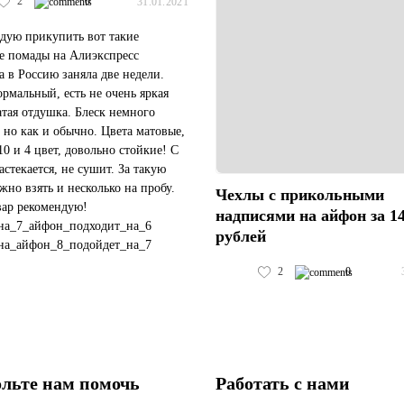
2
0
31.01.2021
дую прикупить вот такие
е помады на Алиэкспресс
а в Россию заняла две недели.
ормальный, есть не очень яркая
атая отдушка. Блеск немного
 но как и обычно. Цвета матовые,
10 и 4 цвет, довольно стойкие! С
астекается, не сушит. За такую
жно взять и несколько на пробу.
Чехлы с прикольными
вар рекомендую!
надписями на айфон за 1
на_7_айфон_подходит_на_6
рублей
на_айфон_8_подойдет_на_7
чехол_подойдет_на_черный_айфон_11
2
0
#пластиковый_чехол_с_космосом_хуавей_...
льте нам помочь
Работать с нами