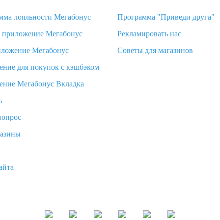
мма лояльности Мегабонус
Программа "Приведи друга"
d приложение Мегабонус
Рекламировать нас
иложение Мегабонус
Советы для магазинов
ение для покупок с кэшбэком
ение Мегабонус Вкладка
ь
вопрос
газины
айта