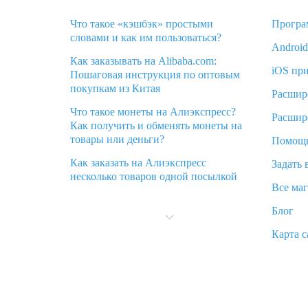
Что такое «кэшбэк» простыми
Програ
словами и как им пользоваться?
Androi
Как заказывать на Alibaba.com:
iOS пр
Пошаговая инструкция по оптовым
покупкам из Китая
Расшир
Что такое монеты на Алиэкспресс?
Расшир
Как получить и обменять монеты на
товары или деньги?
Помощ
Как заказать на Алиэкспресс
Задать 
несколько товаров одной посылкой
Все ма
Что значит статус «Заказ закрыт» на
Блог
Алиэкспресс и что делать?
Карта с
Что делать, если Алиэкспресс просит
ввести паспортные данные и ИНН
при покупке?
Как узнать, куда пришла посылка с
Алиэкспресс