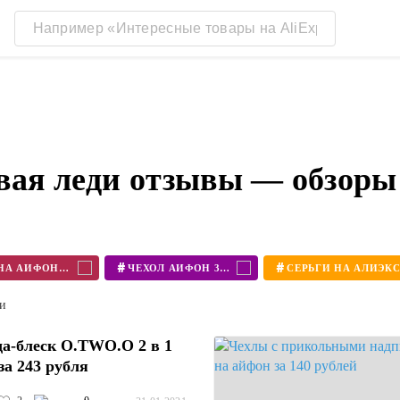
вая леди отзывы — обзоры
#
#
ЧЕХОЛ НА АЙФОН 11
ЧЕХОЛ АЙФОН 360
ти
а-блеск O.TWO.O 2 в 1
за 243 рубля