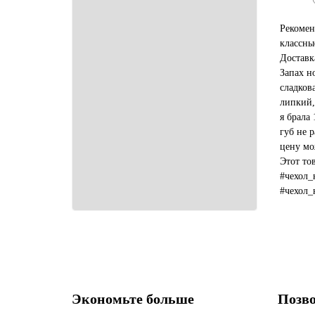
Рекомен
классны
Доставк
Запах н
сладков
липкий,
я брала 
губ не р
цену мо
Этот то
#чехол_
#чехол_
#какой_
Экономьте больше
Позво