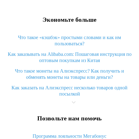
Экономьте больше
Что такое «кэшбэк» простыми словами и как им
пользоваться?
Как заказывать на Alibaba.com: Пошаговая инструкция по
оптовым покупкам из Китая
Что такое монеты на Алиэкспресс? Как получить и
обменять монеты на товары или деньги?
Как заказать на Алиэкспресс несколько товаров одной
посылкой
Что значит статус «Заказ закрыт» на Алиэкспресс и что
делать?
Позвольте нам помочь
Что делать, если Алиэкспресс просит ввести паспортные
данные и ИНН при покупке?
Программа лояльности Мегабонус
Как узнать, куда пришла посылка с Алиэкспресс