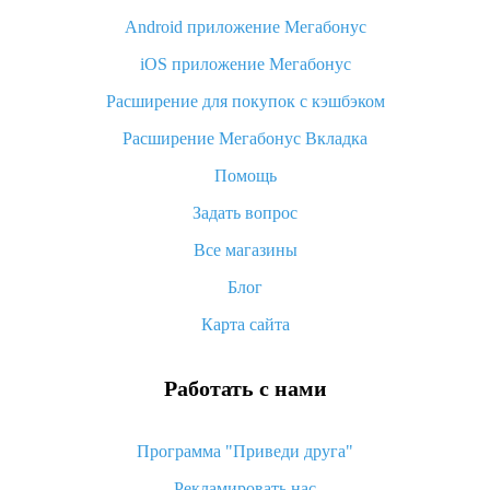
Android приложение Мегабонус
Вы отменили заказ на Алиэкспресс, когда вернут деньги?
iOS приложение Мегабонус
Что такое баллы на Алиэкспресс, как их получить и
потратить
Расширение для покупок с кэшбэком
«AliExpress Standard Shipping»: что это за метод доставки и
Расширение Мегабонус Вкладка
как его отслеживать
Помощь
Как покупать оптом на Алиэкспресс
Задать вопрос
Что делать, если не пришел товар с Алиэкспресс
Все магазины
Как сделать кэшбэк на Алиэкспресс: простые способы
возврата денег
Блог
Карта сайта
Работать с нами
Программа "Приведи друга"
Рекламировать нас