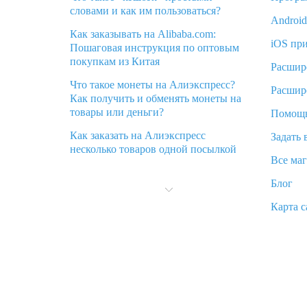
словами и как им пользоваться?
Androi
Как заказывать на Alibaba.com:
iOS пр
Пошаговая инструкция по оптовым
покупкам из Китая
Расшир
Что такое монеты на Алиэкспресс?
Расшир
Как получить и обменять монеты на
товары или деньги?
Помощ
Как заказать на Алиэкспресс
Задать 
несколько товаров одной посылкой
Все ма
Что значит статус «Заказ закрыт» на
Блог
Алиэкспресс и что делать?
Карта с
Что делать, если Алиэкспресс просит
ввести паспортные данные и ИНН
при покупке?
Как узнать, куда пришла посылка с
Алиэкспресс
Вы отменили заказ на Алиэкспресс,