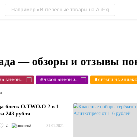
ада — обзоры и отзывы по
#
#
ЧЕХОЛ НА АЙФОН 11
ЧЕХОЛ АЙФОН 360
ти
а-блеск O.TWO.O 2 в 1
за 243 рубля
2
0
31.01.2021