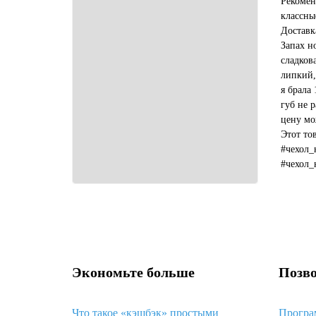
Рекомен
классны
Доставк
Запах н
сладков
липкий,
я брала 
губ не р
цену мо
Этот то
#чехол_
#чехол_
#какой_
Экономьте больше
Позво
Что такое «кэшбэк» простыми
Програ