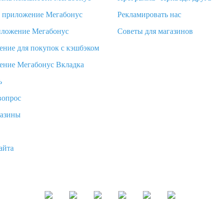
d приложение Мегабонус
Рекламировать нас
иложение Мегабонус
Советы для магазинов
ение для покупок с кэшбэком
ение Мегабонус Вкладка
ь
вопрос
газины
айта