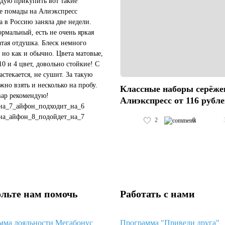
дую прикупить вот такие
е помады на Алиэкспресс
а в Россию заняла две недели.
ормальный, есть не очень яркая
атая отдушка. Блеск немного
 но как и обычно. Цвета матовые,
10 и 4 цвет, довольно стойкие! С
астекается, не сушит. За такую
жно взять и несколько на пробу.
Классные наборы серёже
вар рекомендую!
Алиэкспресс от 116 рубл
на_7_айфон_подходит_на_6
на_айфон_8_подойдет_на_7
2
0
чехол_подойдет_на_черный_айфон_11
#пластиковый_чехол_с_космосом_хуавей_...
льте нам помочь
Работать с нами
мма лояльности Мегабонус
Программа "Приведи друга"