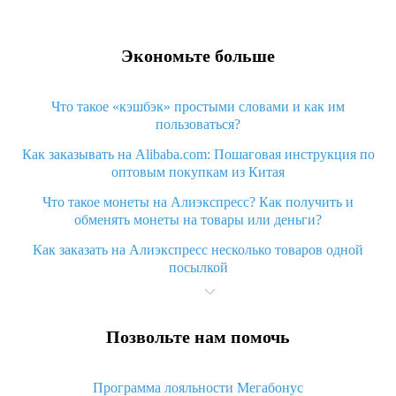
Экономьте больше
Что такое «кэшбэк» простыми словами и как им
пользоваться?
Как заказывать на Alibaba.com: Пошаговая инструкция по
оптовым покупкам из Китая
Что такое монеты на Алиэкспресс? Как получить и
обменять монеты на товары или деньги?
Как заказать на Алиэкспресс несколько товаров одной
посылкой
Что значит статус «Заказ закрыт» на Алиэкспресс и что
делать?
Позвольте нам помочь
Что делать, если Алиэкспресс просит ввести паспортные
данные и ИНН при покупке?
Программа лояльности Мегабонус
Как узнать, куда пришла посылка с Алиэкспресс