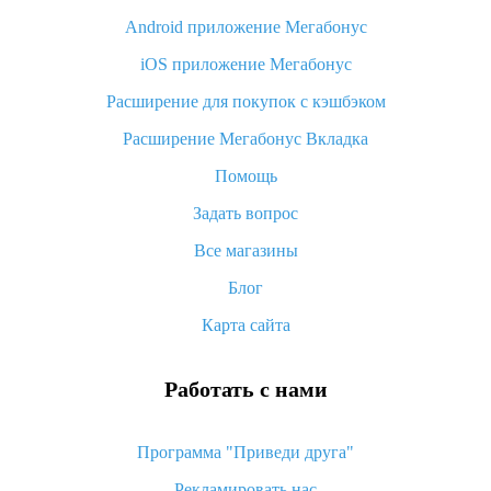
Android приложение Мегабонус
Вы отменили заказ на Алиэкспресс, когда вернут деньги?
iOS приложение Мегабонус
Что такое баллы на Алиэкспресс, как их получить и
потратить
Расширение для покупок с кэшбэком
«AliExpress Standard Shipping»: что это за метод доставки и
Расширение Мегабонус Вкладка
как его отслеживать
Помощь
Как покупать оптом на Алиэкспресс
Задать вопрос
Что делать, если не пришел товар с Алиэкспресс
Все магазины
Как сделать кэшбэк на Алиэкспресс: простые способы
возврата денег
Блог
Карта сайта
Работать с нами
Программа "Приведи друга"
Рекламировать нас