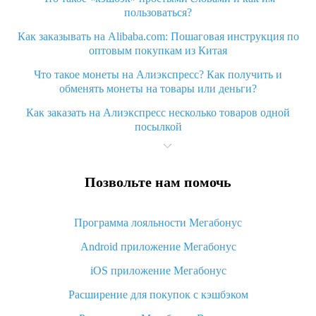
пользоваться?
Как заказывать на Alibaba.com: Пошаговая инструкция по
оптовым покупкам из Китая
Что такое монеты на Алиэкспресс? Как получить и
обменять монеты на товары или деньги?
Как заказать на Алиэкспресс несколько товаров одной
посылкой
Что значит статус «Заказ закрыт» на Алиэкспресс и что
делать?
Позвольте нам помочь
Что делать, если Алиэкспресс просит ввести паспортные
данные и ИНН при покупке?
Программа лояльности Мегабонус
Как узнать, куда пришла посылка с Алиэкспресс
Android приложение Мегабонус
Вы отменили заказ на Алиэкспресс, когда вернут деньги?
iOS приложение Мегабонус
Что такое баллы на Алиэкспресс, как их получить и
потратить
Расширение для покупок с кэшбэком
«AliExpress Standard Shipping»: что это за метод доставки и