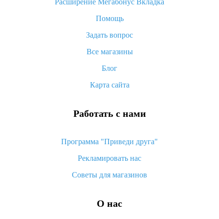
Расширение Мегабонус Вкладка
как его отслеживать
Помощь
Как покупать оптом на Алиэкспресс
Задать вопрос
Что делать, если не пришел товар с Алиэкспресс
Все магазины
Как сделать кэшбэк на Алиэкспресс: простые способы
возврата денег
Блог
Карта сайта
Работать с нами
Программа "Приведи друга"
Рекламировать нас
Советы для магазинов
О нас