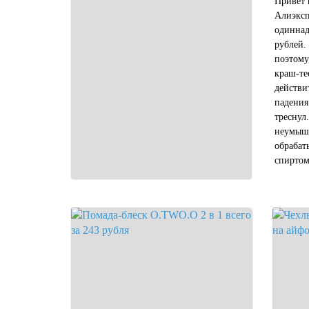
Привет 
Алиэксп
одиннад
рублей.
поэтому
краш-те
действи
падения
треснул
неумышл
обрабат
спиртом
микробы
не "пол
химичес