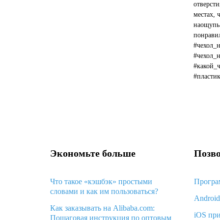
отверсти
местах, 
наощупь
понравил
#чехол_
#чехол_
#какой_
#пласти
#какой_ц
Экономьте больше
Позво
Что такое «кэшбэк» простыми
Програ
словами и как им пользоваться?
Androi
Как заказывать на Alibaba.com:
iOS пр
Пошаговая инструкция по оптовым