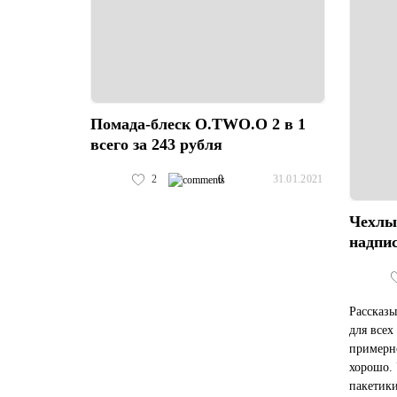
Помада-блеск O.TWO.O 2 в 1
всего за 243 рубля
2
0
31.01.2021
Чехлы
надпис
Рассказы
для всех
примерно
хорошо.
пакетики