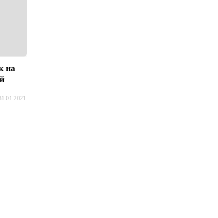
к на
ей
31.01.2021