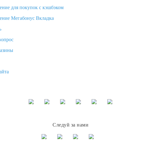
ение для покупок с кэшбэком
ение Мегабонус Вкладка
ь
вопрос
газины
айта
Следуй за нами