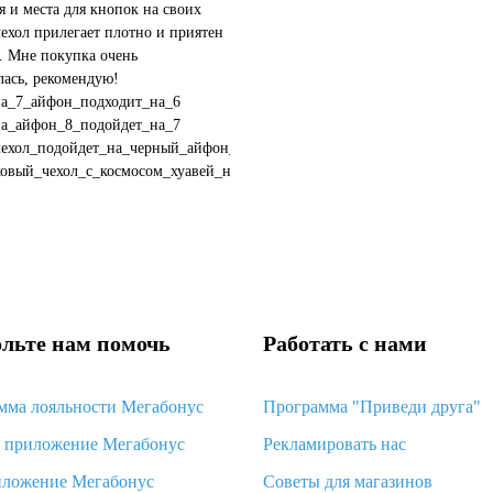
я и места для кнопок на своих
чехол прилегает плотно и приятен
. Мне покупка очень
ась, рекомендую!
на_7_айфон_подходит_на_6
на_айфон_8_подойдет_на_7
чехол_подойдет_на_черный_айфон_11
ковый_чехол_с_космосом_хуавей_нова_3i
вет_чехла_подойдет_к_...
льте нам помочь
Работать с нами
мма лояльности Мегабонус
Программа "Приведи друга"
d приложение Мегабонус
Рекламировать нас
иложение Мегабонус
Советы для магазинов