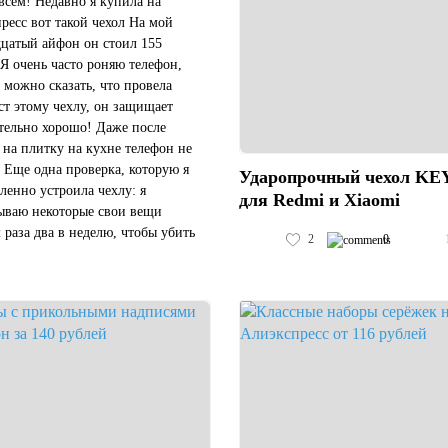
всем! Недавно я купила на
ресс вот такой чехол На мой
цатый айфон он стоил 155
 Я очень часто роняю телефон,
 можно сказать, что провела
ст этому чехлу, он защищает
тельно хорошо! Даже после
 на плитку на кухне телефон не
. Еще одна проверка, которую я
Ударопрочный чехол K
енно устроила чехлу: я
для Redmi и Xiaomi
ываю некоторые свои вещи
 раза два в неделю, чтобы убить
2
0
. Для меня было важно, что он
инял", не испортился из-за
к...