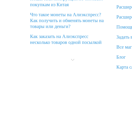
покупкам из Китая
Расшир
Что такое монеты на Алиэкспресс?
Расшир
Как получить и обменять монеты на
товары или деньги?
Помощ
Как заказать на Алиэкспресс
Задать 
несколько товаров одной посылкой
Все ма
Что значит статус «Заказ закрыт» на
Блог
Алиэкспресс и что делать?
Карта с
Что делать, если Алиэкспресс просит
ввести паспортные данные и ИНН
при покупке?
Как узнать, куда пришла посылка с
Алиэкспресс
Вы отменили заказ на Алиэкспресс,
когда вернут деньги?
Что такое баллы на Алиэкспресс, как
их получить и потратить