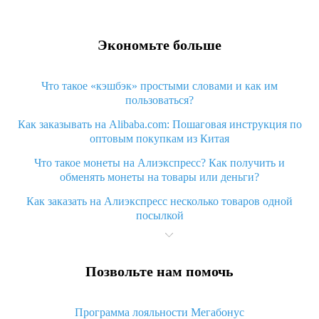
Экономьте больше
Что такое «кэшбэк» простыми словами и как им
пользоваться?
Как заказывать на Alibaba.com: Пошаговая инструкция по
оптовым покупкам из Китая
Что такое монеты на Алиэкспресс? Как получить и
обменять монеты на товары или деньги?
Как заказать на Алиэкспресс несколько товаров одной
посылкой
Что значит статус «Заказ закрыт» на Алиэкспресс и что
делать?
Позвольте нам помочь
Что делать, если Алиэкспресс просит ввести паспортные
данные и ИНН при покупке?
Программа лояльности Мегабонус
Как узнать, куда пришла посылка с Алиэкспресс