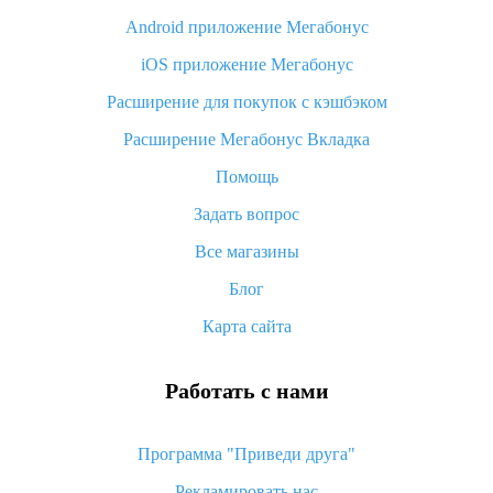
Android приложение Мегабонус
Вы отменили заказ на Алиэкспресс, когда вернут деньги?
iOS приложение Мегабонус
Что такое баллы на Алиэкспресс, как их получить и
потратить
Расширение для покупок с кэшбэком
«AliExpress Standard Shipping»: что это за метод доставки и
Расширение Мегабонус Вкладка
как его отслеживать
Помощь
Как покупать оптом на Алиэкспресс
Задать вопрос
Что делать, если не пришел товар с Алиэкспресс
Все магазины
Как сделать кэшбэк на Алиэкспресс: простые способы
возврата денег
Блог
Карта сайта
Работать с нами
Программа "Приведи друга"
Рекламировать нас