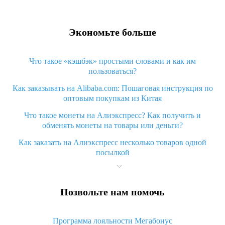
Экономьте больше
Что такое «кэшбэк» простыми словами и как им
пользоваться?
Как заказывать на Alibaba.com: Пошаговая инструкция по
оптовым покупкам из Китая
Что такое монеты на Алиэкспресс? Как получить и
обменять монеты на товары или деньги?
Как заказать на Алиэкспресс несколько товаров одной
посылкой
Что значит статус «Заказ закрыт» на Алиэкспресс и что
делать?
Позвольте нам помочь
Что делать, если Алиэкспресс просит ввести паспортные
данные и ИНН при покупке?
Программа лояльности Мегабонус
Как узнать, куда пришла посылка с Алиэкспресс