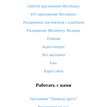
Android приложение Мегабонус
Вы отменили заказ на Алиэкспресс, когда вернут деньги?
iOS приложение Мегабонус
Что такое баллы на Алиэкспресс, как их получить и
потратить
Расширение для покупок с кэшбэком
«AliExpress Standard Shipping»: что это за метод доставки и
Расширение Мегабонус Вкладка
как его отслеживать
Помощь
Как покупать оптом на Алиэкспресс
Задать вопрос
Что делать, если не пришел товар с Алиэкспресс
Все магазины
Как сделать кэшбэк на Алиэкспресс: простые способы
возврата денег
Блог
Карта сайта
Работать с нами
Программа "Приведи друга"
Рекламировать нас