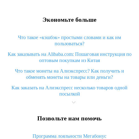
Экономьте больше
Что такое «кэшбэк» простыми словами и как им
пользоваться?
Как заказывать на Alibaba.com: Пошаговая инструкция по
оптовым покупкам из Китая
Что такое монеты на Алиэкспресс? Как получить и
обменять монеты на товары или деньги?
Как заказать на Алиэкспресс несколько товаров одной
посылкой
Что значит статус «Заказ закрыт» на Алиэкспресс и что
делать?
Позвольте нам помочь
Что делать, если Алиэкспресс просит ввести паспортные
данные и ИНН при покупке?
Программа лояльности Мегабонус
Как узнать, куда пришла посылка с Алиэкспресс