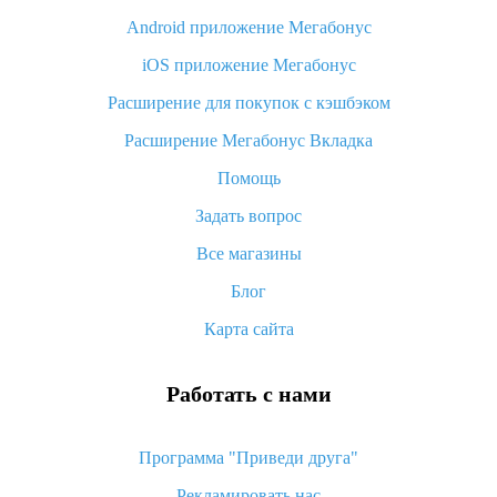
Android приложение Мегабонус
Вы отменили заказ на Алиэкспресс, когда вернут деньги?
iOS приложение Мегабонус
Что такое баллы на Алиэкспресс, как их получить и
потратить
Расширение для покупок с кэшбэком
«AliExpress Standard Shipping»: что это за метод доставки и
Расширение Мегабонус Вкладка
как его отслеживать
Помощь
Как покупать оптом на Алиэкспресс
Задать вопрос
Что делать, если не пришел товар с Алиэкспресс
Все магазины
Как сделать кэшбэк на Алиэкспресс: простые способы
возврата денег
Блог
Карта сайта
Работать с нами
Программа "Приведи друга"
Рекламировать нас