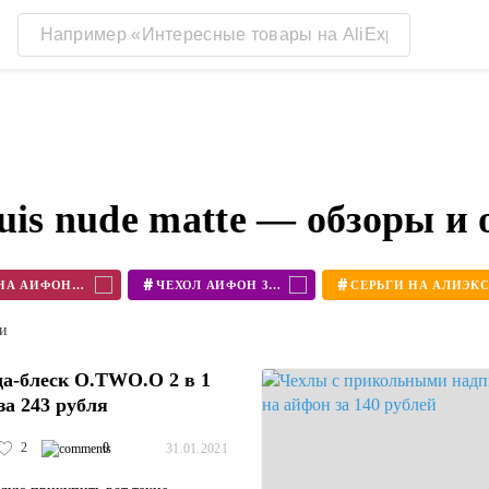
uis nude matte — обзоры и
#
#
ЧЕХОЛ НА АЙФОН 11
ЧЕХОЛ АЙФОН 360
ти
а-блеск O.TWO.O 2 в 1
за 243 рубля
2
0
31.01.2021