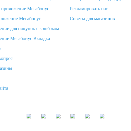
d приложение Мегабонус
Рекламировать нас
иложение Мегабонус
Советы для магазинов
ение для покупок с кэшбэком
ение Мегабонус Вкладка
ь
вопрос
газины
айта