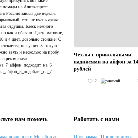
дую прикупить вот такие
е помады на Алиэкспресс
а в Россию заняла две недели.
ормальный, есть не очень яркая
атая отдушка. Блеск немного
 но как и обычно. Цвета матовые,
10 и 4 цвет, довольно стойкие! С
астекается, не сушит. За такую
жно взять и несколько на пробу.
Чехлы с прикольными
вар рекомендую!
надписями на айфон за 1
на_7_айфон_подходит_на_6
рублей
на_айфон_8_подойдет_на_7
чехол_подойдет_на_черный_айфон_11
2
0
#пластиковый_чехол_с_космосом_хуавей_...
льте нам помочь
Работать с нами
мма лояльности Мегабонус
Программа "Приведи друга"