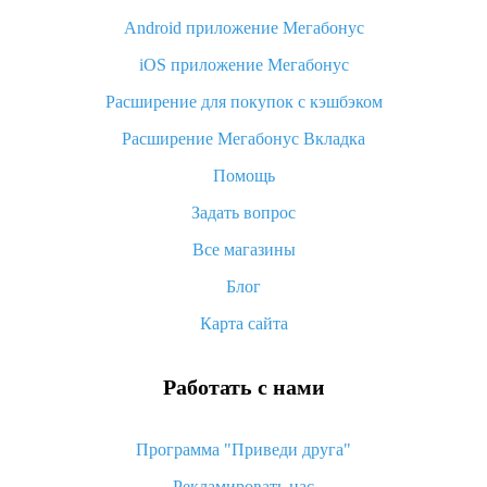
Android приложение Мегабонус
Вы отменили заказ на Алиэкспресс, когда вернут деньги?
iOS приложение Мегабонус
Что такое баллы на Алиэкспресс, как их получить и
потратить
Расширение для покупок с кэшбэком
«AliExpress Standard Shipping»: что это за метод доставки и
Расширение Мегабонус Вкладка
как его отслеживать
Помощь
Как покупать оптом на Алиэкспресс
Задать вопрос
Что делать, если не пришел товар с Алиэкспресс
Все магазины
Как сделать кэшбэк на Алиэкспресс: простые способы
возврата денег
Блог
Карта сайта
Работать с нами
Программа "Приведи друга"
Рекламировать нас