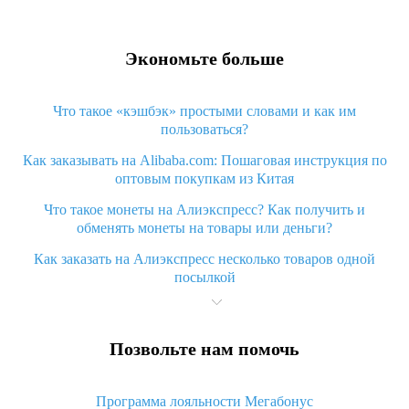
Экономьте больше
Что такое «кэшбэк» простыми словами и как им
пользоваться?
Как заказывать на Alibaba.com: Пошаговая инструкция по
оптовым покупкам из Китая
Что такое монеты на Алиэкспресс? Как получить и
обменять монеты на товары или деньги?
Как заказать на Алиэкспресс несколько товаров одной
посылкой
Что значит статус «Заказ закрыт» на Алиэкспресс и что
делать?
Позвольте нам помочь
Что делать, если Алиэкспресс просит ввести паспортные
данные и ИНН при покупке?
Программа лояльности Мегабонус
Как узнать, куда пришла посылка с Алиэкспресс