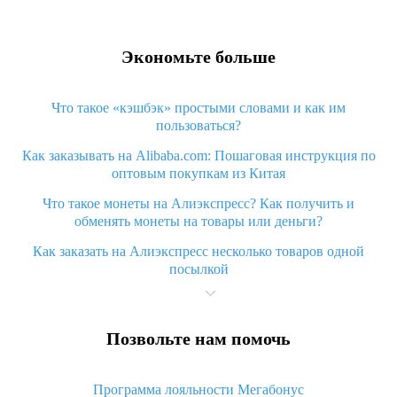
Экономьте больше
Что такое «кэшбэк» простыми словами и как им
пользоваться?
Как заказывать на Alibaba.com: Пошаговая инструкция по
оптовым покупкам из Китая
Что такое монеты на Алиэкспресс? Как получить и
обменять монеты на товары или деньги?
Как заказать на Алиэкспресс несколько товаров одной
посылкой
Что значит статус «Заказ закрыт» на Алиэкспресс и что
делать?
Позвольте нам помочь
Что делать, если Алиэкспресс просит ввести паспортные
данные и ИНН при покупке?
Программа лояльности Мегабонус
Как узнать, куда пришла посылка с Алиэкспресс