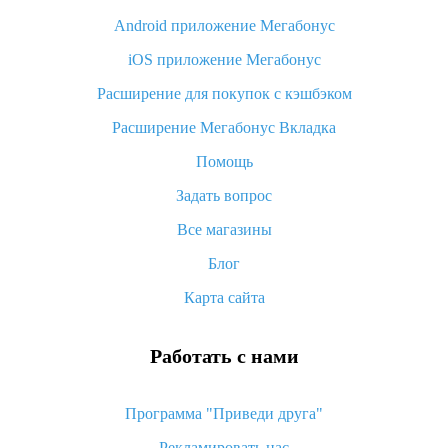
Android приложение Мегабонус
Вы отменили заказ на Алиэкспресс, когда вернут деньги?
iOS приложение Мегабонус
Что такое баллы на Алиэкспресс, как их получить и
потратить
Расширение для покупок с кэшбэком
«AliExpress Standard Shipping»: что это за метод доставки и
Расширение Мегабонус Вкладка
как его отслеживать
Помощь
Как покупать оптом на Алиэкспресс
Задать вопрос
Что делать, если не пришел товар с Алиэкспресс
Все магазины
Как сделать кэшбэк на Алиэкспресс: простые способы
возврата денег
Блог
Карта сайта
Работать с нами
Программа "Приведи друга"
Рекламировать нас