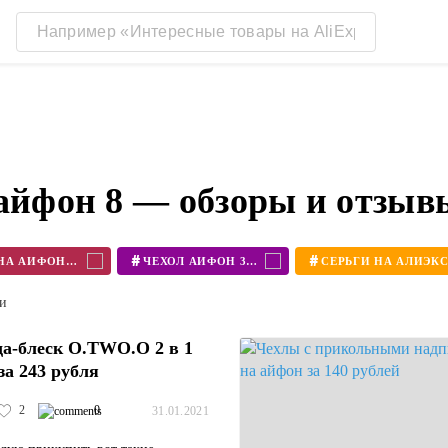
 айфон 8 — обзоры и отзыв
#
#
ЧЕХОЛ НА АЙФОН 11
ЧЕХОЛ АЙФОН 360
ти
а-блеск O.TWO.O 2 в 1
за 243 рубля
2
0
31.01.2021