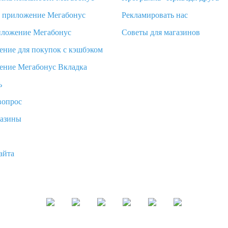
d приложение Мегабонус
Рекламировать нас
иложение Мегабонус
Советы для магазинов
ение для покупок с кэшбэком
ение Мегабонус Вкладка
ь
вопрос
газины
айта