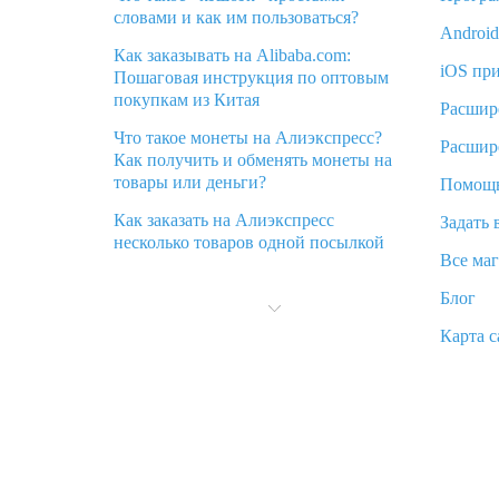
словами и как им пользоваться?
Androi
Как заказывать на Alibaba.com:
iOS пр
Пошаговая инструкция по оптовым
покупкам из Китая
Расшир
Что такое монеты на Алиэкспресс?
Расшир
Как получить и обменять монеты на
товары или деньги?
Помощ
Как заказать на Алиэкспресс
Задать 
несколько товаров одной посылкой
Все ма
Что значит статус «Заказ закрыт» на
Блог
Алиэкспресс и что делать?
Карта с
Что делать, если Алиэкспресс просит
ввести паспортные данные и ИНН
при покупке?
Как узнать, куда пришла посылка с
Алиэкспресс
Вы отменили заказ на Алиэкспресс,