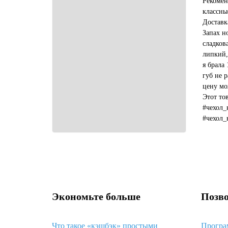
Рекомен
классны
Доставк
Запах н
сладков
липкий,
я брала 
губ не р
цену мо
Этот то
#чехол_
#чехол_
#какой_
Экономьте больше
Позво
Что такое «кэшбэк» простыми
Програ