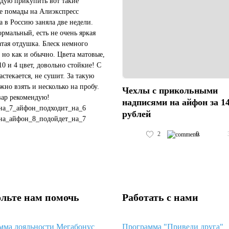
дую прикупить вот такие
е помады на Алиэкспресс
а в Россию заняла две недели.
ормальный, есть не очень яркая
атая отдушка. Блеск немного
 но как и обычно. Цвета матовые,
10 и 4 цвет, довольно стойкие! С
астекается, не сушит. За такую
жно взять и несколько на пробу.
Чехлы с прикольными
вар рекомендую!
надписями на айфон за 1
на_7_айфон_подходит_на_6
рублей
на_айфон_8_подойдет_на_7
чехол_подойдет_на_черный_айфон_11
2
0
#пластиковый_чехол_с_космосом_хуавей_...
льте нам помочь
Работать с нами
мма лояльности Мегабонус
Программа "Приведи друга"