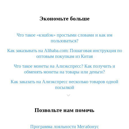
Экономьте больше
Что такое «кэшбэк» простыми словами и как им
пользоваться?
Как заказывать на Alibaba.com: Пошаговая инструкция по
оптовым покупкам из Китая
Что такое монеты на Алиэкспресс? Как получить и
обменять монеты на товары или деньги?
Как заказать на Алиэкспресс несколько товаров одной
посылкой
Что значит статус «Заказ закрыт» на Алиэкспресс и что
делать?
Позвольте нам помочь
Что делать, если Алиэкспресс просит ввести паспортные
данные и ИНН при покупке?
Программа лояльности Мегабонус
Как узнать, куда пришла посылка с Алиэкспресс