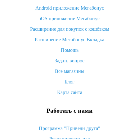
Android приложение Мегабонус
Вы отменили заказ на Алиэкспресс, когда вернут деньги?
iOS приложение Мегабонус
Что такое баллы на Алиэкспресс, как их получить и
потратить
Расширение для покупок с кэшбэком
«AliExpress Standard Shipping»: что это за метод доставки и
Расширение Мегабонус Вкладка
как его отслеживать
Помощь
Как покупать оптом на Алиэкспресс
Задать вопрос
Что делать, если не пришел товар с Алиэкспресс
Все магазины
Как сделать кэшбэк на Алиэкспресс: простые способы
возврата денег
Блог
Карта сайта
Работать с нами
Программа "Приведи друга"
Рекламировать нас