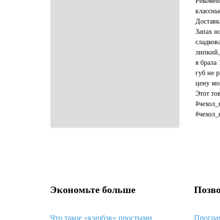
Рекомен
классны
Доставк
Запах н
сладков
липкий,
я брала 
губ не р
цену мо
Этот то
#чехол_
#чехол_
#какой_
Экономьте больше
Позво
Что такое «кэшбэк» простыми
Програ