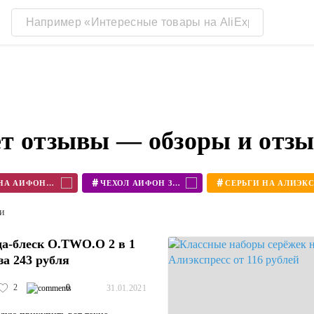
т отзывы — обзоры и отз
#
#
ЧЕХОЛ НА АЙФОН 11
ЧЕХОЛ АЙФОН 360
ти
а-блеск O.TWO.O 2 в 1
за 243 рубля
2
0
31.01.2021