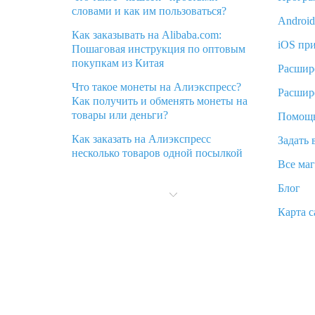
словами и как им пользоваться?
Androi
Как заказывать на Alibaba.com:
iOS пр
Пошаговая инструкция по оптовым
покупкам из Китая
Расшир
Что такое монеты на Алиэкспресс?
Расшир
Как получить и обменять монеты на
товары или деньги?
Помощ
Как заказать на Алиэкспресс
Задать 
несколько товаров одной посылкой
Все ма
Что значит статус «Заказ закрыт» на
Блог
Алиэкспресс и что делать?
Карта с
Что делать, если Алиэкспресс просит
ввести паспортные данные и ИНН
при покупке?
Как узнать, куда пришла посылка с
Алиэкспресс
Вы отменили заказ на Алиэкспресс,