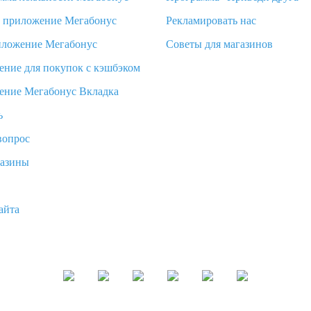
d приложение Мегабонус
Рекламировать нас
иложение Мегабонус
Советы для магазинов
ение для покупок с кэшбэком
ение Мегабонус Вкладка
ь
вопрос
газины
айта