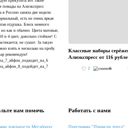
дую прикупить вот такие
е помады на Алиэкспресс
а в Россию заняла две недели.
ормальный, есть не очень яркая
атая отдушка. Блеск немного
 но как и обычно. Цвета матовые,
10 и 4 цвет, довольно стойкие! С
астекается, не сушит. За такую
жно взять и несколько на пробу.
Классные наборы серёже
вар рекомендую!
Алиэкспресс от 116 рубл
на_7_айфон_подходит_на_6
на_айфон_8_подойдет_на_7
2
0
чехол_подойдет_на_черный_айфон_11
#пластиковый_чехол_с_космосом_хуавей_...
льте нам помочь
Работать с нами
мма лояльности Мегабонус
Программа "Приведи друга"