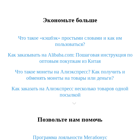
Экономьте больше
Что такое «кэшбэк» простыми словами и как им
пользоваться?
Как заказывать на Alibaba.com: Пошаговая инструкция по
оптовым покупкам из Китая
Что такое монеты на Алиэкспресс? Как получить и
обменять монеты на товары или деньги?
Как заказать на Алиэкспресс несколько товаров одной
посылкой
Что значит статус «Заказ закрыт» на Алиэкспресс и что
делать?
Позвольте нам помочь
Что делать, если Алиэкспресс просит ввести паспортные
данные и ИНН при покупке?
Программа лояльности Мегабонус
Как узнать, куда пришла посылка с Алиэкспресс