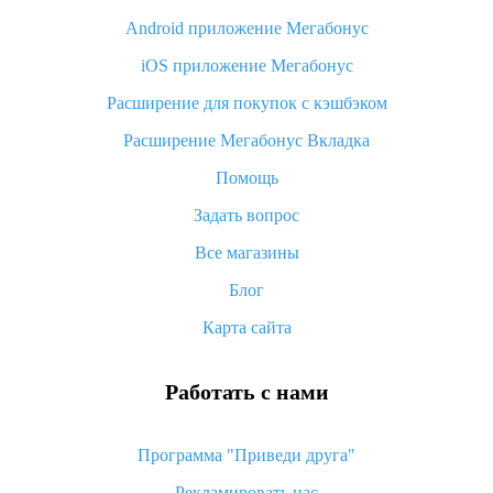
Android приложение Мегабонус
Вы отменили заказ на Алиэкспресс, когда вернут деньги?
iOS приложение Мегабонус
Что такое баллы на Алиэкспресс, как их получить и
потратить
Расширение для покупок с кэшбэком
«AliExpress Standard Shipping»: что это за метод доставки и
Расширение Мегабонус Вкладка
как его отслеживать
Помощь
Как покупать оптом на Алиэкспресс
Задать вопрос
Что делать, если не пришел товар с Алиэкспресс
Все магазины
Как сделать кэшбэк на Алиэкспресс: простые способы
возврата денег
Блог
Карта сайта
Работать с нами
Программа "Приведи друга"
Рекламировать нас