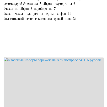
рекомендую! #чехол_на_7_айфон_подходит_на_6
#чехол_на_айфон_8_подойдет_на_7
#какой_чехол_подойдет_на_черный_айфон_11
#пластиковый_чехол_с_космосом_хуавей_нова_3i
#какой_цвет_чехла_подойдет_к_...