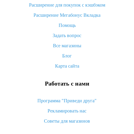
потратить
Расширение для покупок с кэшбэком
«AliExpress Standard Shipping»: что это за метод доставки и
Расширение Мегабонус Вкладка
как его отслеживать
Помощь
Как покупать оптом на Алиэкспресс
Задать вопрос
Что делать, если не пришел товар с Алиэкспресс
Все магазины
Как сделать кэшбэк на Алиэкспресс: простые способы
возврата денег
Блог
Карта сайта
Работать с нами
Программа "Приведи друга"
Рекламировать нас
Советы для магазинов