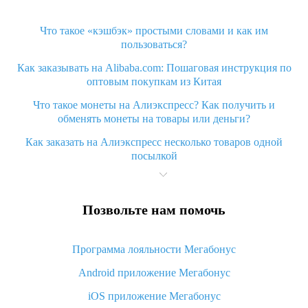
Что такое «кэшбэк» простыми словами и как им
пользоваться?
Как заказывать на Alibaba.com: Пошаговая инструкция по
оптовым покупкам из Китая
Что такое монеты на Алиэкспресс? Как получить и
обменять монеты на товары или деньги?
Как заказать на Алиэкспресс несколько товаров одной
посылкой
Что значит статус «Заказ закрыт» на Алиэкспресс и что
делать?
Позвольте нам помочь
Что делать, если Алиэкспресс просит ввести паспортные
данные и ИНН при покупке?
Программа лояльности Мегабонус
Как узнать, куда пришла посылка с Алиэкспресс
Android приложение Мегабонус
Вы отменили заказ на Алиэкспресс, когда вернут деньги?
iOS приложение Мегабонус
Что такое баллы на Алиэкспресс, как их получить и