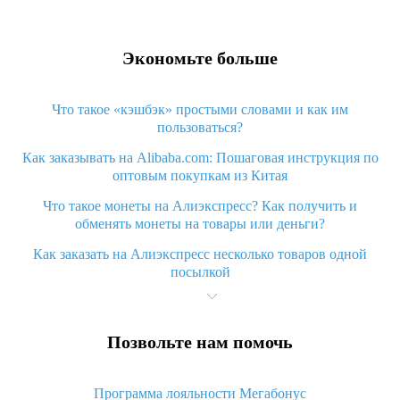
Экономьте больше
Что такое «кэшбэк» простыми словами и как им
пользоваться?
Как заказывать на Alibaba.com: Пошаговая инструкция по
оптовым покупкам из Китая
Что такое монеты на Алиэкспресс? Как получить и
обменять монеты на товары или деньги?
Как заказать на Алиэкспресс несколько товаров одной
посылкой
Что значит статус «Заказ закрыт» на Алиэкспресс и что
делать?
Позвольте нам помочь
Что делать, если Алиэкспресс просит ввести паспортные
данные и ИНН при покупке?
Программа лояльности Мегабонус
Как узнать, куда пришла посылка с Алиэкспресс