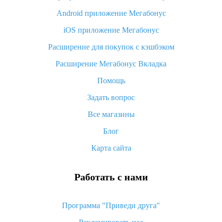
Android приложение Мегабонус
Вы отменили заказ на Алиэкспресс, когда вернут деньги?
iOS приложение Мегабонус
Что такое баллы на Алиэкспресс, как их получить и
потратить
Расширение для покупок с кэшбэком
«AliExpress Standard Shipping»: что это за метод доставки и
Расширение Мегабонус Вкладка
как его отслеживать
Помощь
Как покупать оптом на Алиэкспресс
Задать вопрос
Что делать, если не пришел товар с Алиэкспресс
Все магазины
Как сделать кэшбэк на Алиэкспресс: простые способы
возврата денег
Блог
Карта сайта
Работать с нами
Программа "Приведи друга"