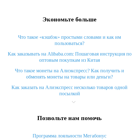
Экономьте больше
Что такое «кэшбэк» простыми словами и как им
пользоваться?
Как заказывать на Alibaba.com: Пошаговая инструкция по
оптовым покупкам из Китая
Что такое монеты на Алиэкспресс? Как получить и
обменять монеты на товары или деньги?
Как заказать на Алиэкспресс несколько товаров одной
посылкой
Что значит статус «Заказ закрыт» на Алиэкспресс и что
делать?
Позвольте нам помочь
Что делать, если Алиэкспресс просит ввести паспортные
данные и ИНН при покупке?
Программа лояльности Мегабонус
Как узнать, куда пришла посылка с Алиэкспресс