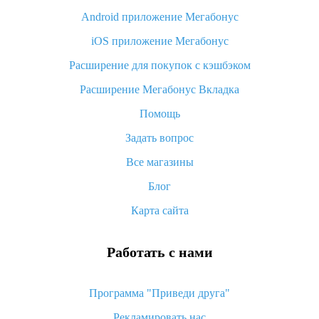
Android приложение Мегабонус
Вы отменили заказ на Алиэкспресс, когда вернут деньги?
iOS приложение Мегабонус
Что такое баллы на Алиэкспресс, как их получить и
потратить
Расширение для покупок с кэшбэком
«AliExpress Standard Shipping»: что это за метод доставки и
Расширение Мегабонус Вкладка
как его отслеживать
Помощь
Как покупать оптом на Алиэкспресс
Задать вопрос
Что делать, если не пришел товар с Алиэкспресс
Все магазины
Как сделать кэшбэк на Алиэкспресс: простые способы
возврата денег
Блог
Карта сайта
Работать с нами
Программа "Приведи друга"
Рекламировать нас