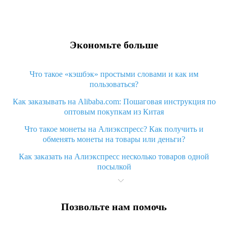
Экономьте больше
Что такое «кэшбэк» простыми словами и как им
пользоваться?
Как заказывать на Alibaba.com: Пошаговая инструкция по
оптовым покупкам из Китая
Что такое монеты на Алиэкспресс? Как получить и
обменять монеты на товары или деньги?
Как заказать на Алиэкспресс несколько товаров одной
посылкой
Что значит статус «Заказ закрыт» на Алиэкспресс и что
делать?
Позвольте нам помочь
Что делать, если Алиэкспресс просит ввести паспортные
данные и ИНН при покупке?