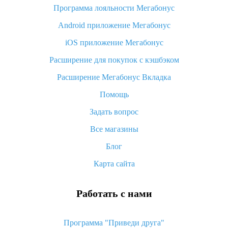
Программа лояльности Мегабонус
Как узнать, куда пришла посылка с Алиэкспресс
Android приложение Мегабонус
Вы отменили заказ на Алиэкспресс, когда вернут деньги?
iOS приложение Мегабонус
Что такое баллы на Алиэкспресс, как их получить и
потратить
Расширение для покупок с кэшбэком
«AliExpress Standard Shipping»: что это за метод доставки и
Расширение Мегабонус Вкладка
как его отслеживать
Помощь
Как покупать оптом на Алиэкспресс
Задать вопрос
Что делать, если не пришел товар с Алиэкспресс
Все магазины
Как сделать кэшбэк на Алиэкспресс: простые способы
возврата денег
Блог
Карта сайта
Работать с нами
Программа "Приведи друга"