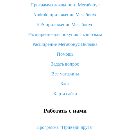
Программа лояльности Мегабонус
Как узнать, куда пришла посылка с Алиэкспресс
Android приложение Мегабонус
Вы отменили заказ на Алиэкспресс, когда вернут деньги?
iOS приложение Мегабонус
Что такое баллы на Алиэкспресс, как их получить и
потратить
Расширение для покупок с кэшбэком
«AliExpress Standard Shipping»: что это за метод доставки и
Расширение Мегабонус Вкладка
как его отслеживать
Помощь
Как покупать оптом на Алиэкспресс
Задать вопрос
Что делать, если не пришел товар с Алиэкспресс
Все магазины
Как сделать кэшбэк на Алиэкспресс: простые способы
возврата денег
Блог
Карта сайта
Работать с нами
Программа "Приведи друга"