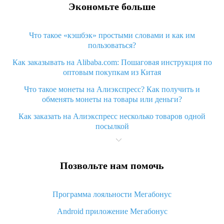
Экономьте больше
Что такое «кэшбэк» простыми словами и как им
пользоваться?
Как заказывать на Alibaba.com: Пошаговая инструкция по
оптовым покупкам из Китая
Что такое монеты на Алиэкспресс? Как получить и
обменять монеты на товары или деньги?
Как заказать на Алиэкспресс несколько товаров одной
посылкой
Что значит статус «Заказ закрыт» на Алиэкспресс и что
делать?
Позвольте нам помочь
Что делать, если Алиэкспресс просит ввести паспортные
данные и ИНН при покупке?
Программа лояльности Мегабонус
Как узнать, куда пришла посылка с Алиэкспресс
Android приложение Мегабонус
Вы отменили заказ на Алиэкспресс, когда вернут деньги?