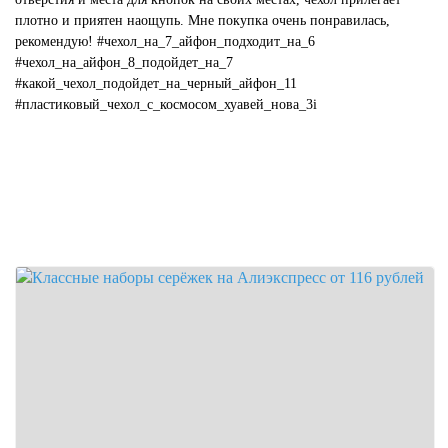
плотно и приятен наощупь. Мне покупка очень понравилась,
рекомендую! #чехол_на_7_айфон_подходит_на_6
#чехол_на_айфон_8_подойдет_на_7
#какой_чехол_подойдет_на_черный_айфон_11
#пластиковый_чехол_с_космосом_хуавей_нова_3i
#какой_цвет_чехла_подойдет_к_...