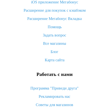
iOS приложение Мегабонус
Что такое баллы на Алиэкспресс, как их получить и
потратить
Расширение для покупок с кэшбэком
«AliExpress Standard Shipping»: что это за метод доставки и
Расширение Мегабонус Вкладка
как его отслеживать
Помощь
Как покупать оптом на Алиэкспресс
Задать вопрос
Что делать, если не пришел товар с Алиэкспресс
Все магазины
Как сделать кэшбэк на Алиэкспресс: простые способы
возврата денег
Блог
Карта сайта
Работать с нами
Программа "Приведи друга"
Рекламировать нас
Советы для магазинов