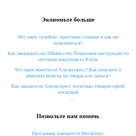
Экономьте больше
Что такое «кэшбэк» простыми словами и как им
пользоваться?
Как заказывать на Alibaba.com: Пошаговая инструкция по
оптовым покупкам из Китая
Что такое монеты на Алиэкспресс? Как получить и
обменять монеты на товары или деньги?
Как заказать на Алиэкспресс несколько товаров одной
посылкой
Что значит статус «Заказ закрыт» на Алиэкспресс и что
делать?
Позвольте нам помочь
Что делать, если Алиэкспресс просит ввести паспортные
данные и ИНН при покупке?
Программа лояльности Мегабонус
Как узнать, куда пришла посылка с Алиэкспресс