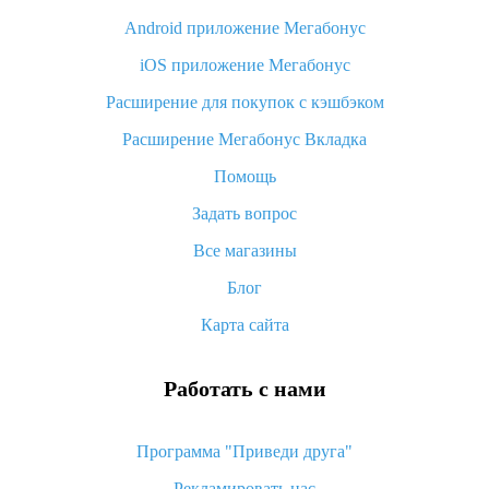
Android приложение Мегабонус
Вы отменили заказ на Алиэкспресс, когда вернут деньги?
iOS приложение Мегабонус
Что такое баллы на Алиэкспресс, как их получить и
потратить
Расширение для покупок с кэшбэком
«AliExpress Standard Shipping»: что это за метод доставки и
Расширение Мегабонус Вкладка
как его отслеживать
Помощь
Как покупать оптом на Алиэкспресс
Задать вопрос
Что делать, если не пришел товар с Алиэкспресс
Все магазины
Как сделать кэшбэк на Алиэкспресс: простые способы
возврата денег
Блог
Карта сайта
Работать с нами
Программа "Приведи друга"
Рекламировать нас