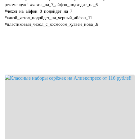
рекомендую! #чехол_на_7_айфон_подходит_на_6
#чехол_на_айфон_8_подойдет_на_7
#какой_чехол_подойдет_на_черный_айфон_11
#пластиковый_чехол_с_космосом_хуавей_нова_3i
#какой_цвет_чехла_подойдет_к_...