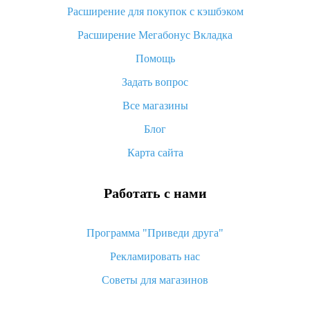
потратить
Расширение для покупок с кэшбэком
«AliExpress Standard Shipping»: что это за метод доставки и
Расширение Мегабонус Вкладка
как его отслеживать
Помощь
Как покупать оптом на Алиэкспресс
Задать вопрос
Что делать, если не пришел товар с Алиэкспресс
Все магазины
Как сделать кэшбэк на Алиэкспресс: простые способы
возврата денег
Блог
Карта сайта
Работать с нами
Программа "Приведи друга"
Рекламировать нас
Советы для магазинов