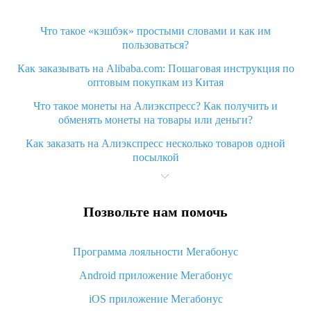
Что такое «кэшбэк» простыми словами и как им
пользоваться?
Как заказывать на Alibaba.com: Пошаговая инструкция по
оптовым покупкам из Китая
Что такое монеты на Алиэкспресс? Как получить и
обменять монеты на товары или деньги?
Как заказать на Алиэкспресс несколько товаров одной
посылкой
Что значит статус «Заказ закрыт» на Алиэкспресс и что
делать?
Позвольте нам помочь
Что делать, если Алиэкспресс просит ввести паспортные
данные и ИНН при покупке?
Программа лояльности Мегабонус
Как узнать, куда пришла посылка с Алиэкспресс
Android приложение Мегабонус
Вы отменили заказ на Алиэкспресс, когда вернут деньги?
iOS приложение Мегабонус
Что такое баллы на Алиэкспресс, как их получить и