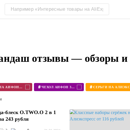
андаш отзывы — обзоры и
#
#
ЧЕХОЛ НА АЙФОН 11
ЧЕХОЛ АЙФОН 360
ти
а-блеск O.TWO.O 2 в 1
за 243 рубля