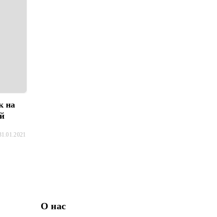
к на
ей
31.01.2021
О нас