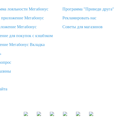
мма лояльности Мегабонус
Программа "Приведи друга"
d приложение Мегабонус
Рекламировать нас
иложение Мегабонус
Советы для магазинов
ение для покупок с кэшбэком
ение Мегабонус Вкладка
ь
вопрос
газины
айта