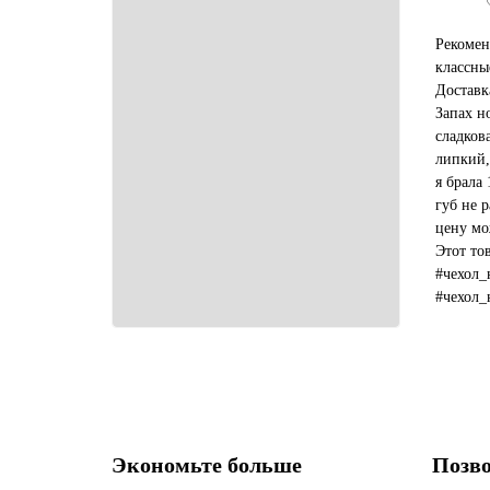
Рекомен
классны
Доставк
Запах н
сладков
липкий,
я брала 
губ не р
цену мо
Этот то
#чехол_
#чехол_
#какой_
Экономьте больше
Позво