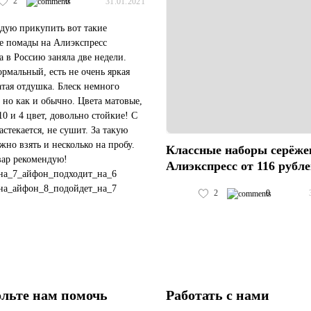
2
0
31.01.2021
дую прикупить вот такие
е помады на Алиэкспресс
а в Россию заняла две недели.
ормальный, есть не очень яркая
атая отдушка. Блеск немного
 но как и обычно. Цвета матовые,
10 и 4 цвет, довольно стойкие! С
астекается, не сушит. За такую
жно взять и несколько на пробу.
Классные наборы серёже
вар рекомендую!
Алиэкспресс от 116 рубл
на_7_айфон_подходит_на_6
на_айфон_8_подойдет_на_7
2
0
чехол_подойдет_на_черный_айфон_11
#пластиковый_чехол_с_космосом_хуавей_...
льте нам помочь
Работать с нами