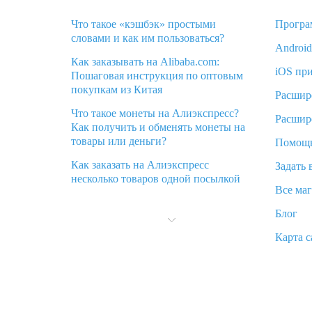
Что такое «кэшбэк» простыми
Програ
словами и как им пользоваться?
Androi
Как заказывать на Alibaba.com:
iOS пр
Пошаговая инструкция по оптовым
покупкам из Китая
Расшир
Что такое монеты на Алиэкспресс?
Расшир
Как получить и обменять монеты на
товары или деньги?
Помощ
Как заказать на Алиэкспресс
Задать 
несколько товаров одной посылкой
Все ма
Что значит статус «Заказ закрыт» на
Блог
Алиэкспресс и что делать?
Карта с
Что делать, если Алиэкспресс просит
ввести паспортные данные и ИНН
при покупке?
Как узнать, куда пришла посылка с
Алиэкспресс