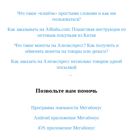
Что такое «кэшбэк» простыми словами и как им
пользоваться?
Как заказывать на Alibaba.com: Пошаговая инструкция по
оптовым покупкам из Китая
Что такое монеты на Алиэкспресс? Как получить и
обменять монеты на товары или деньги?
Как заказать на Алиэкспресс несколько товаров одной
посылкой
Что значит статус «Заказ закрыт» на Алиэкспресс и что
делать?
Позвольте нам помочь
Что делать, если Алиэкспресс просит ввести паспортные
данные и ИНН при покупке?
Программа лояльности Мегабонус
Как узнать, куда пришла посылка с Алиэкспресс
Android приложение Мегабонус
Вы отменили заказ на Алиэкспресс, когда вернут деньги?
iOS приложение Мегабонус
Что такое баллы на Алиэкспресс, как их получить и