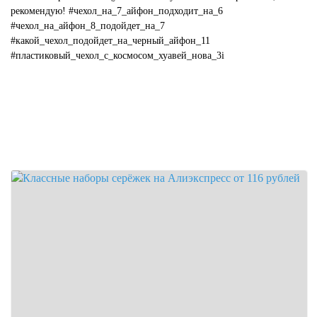
рекомендую! #чехол_на_7_айфон_подходит_на_6
#чехол_на_айфон_8_подойдет_на_7
#какой_чехол_подойдет_на_черный_айфон_11
#пластиковый_чехол_с_космосом_хуавей_нова_3i
#какой_цвет_чехла_подойдет_к_...