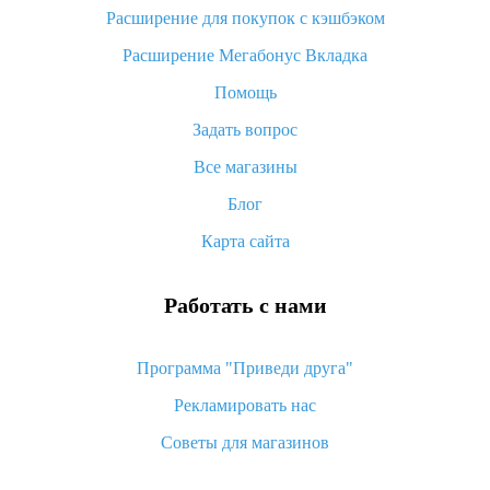
потратить
Расширение для покупок с кэшбэком
«AliExpress Standard Shipping»: что это за метод доставки и
Расширение Мегабонус Вкладка
как его отслеживать
Помощь
Как покупать оптом на Алиэкспресс
Задать вопрос
Что делать, если не пришел товар с Алиэкспресс
Все магазины
Как сделать кэшбэк на Алиэкспресс: простые способы
возврата денег
Блог
Карта сайта
Работать с нами
Программа "Приведи друга"
Рекламировать нас
Советы для магазинов