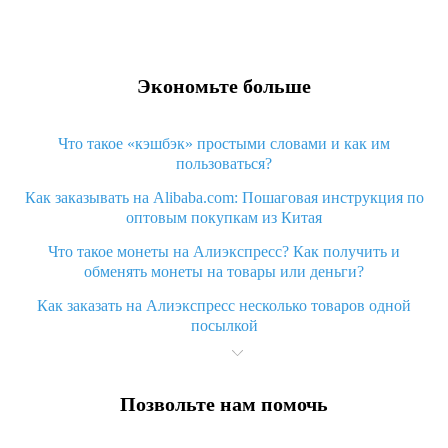
Экономьте больше
Что такое «кэшбэк» простыми словами и как им
пользоваться?
Как заказывать на Alibaba.com: Пошаговая инструкция по
оптовым покупкам из Китая
Что такое монеты на Алиэкспресс? Как получить и
обменять монеты на товары или деньги?
Как заказать на Алиэкспресс несколько товаров одной
посылкой
Что значит статус «Заказ закрыт» на Алиэкспресс и что
делать?
Позвольте нам помочь
Что делать, если Алиэкспресс просит ввести паспортные
данные и ИНН при покупке?