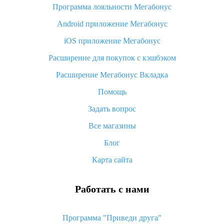
Программа лояльности Мегабонус
Как узнать, куда пришла посылка с Алиэкспресс
Android приложение Мегабонус
Вы отменили заказ на Алиэкспресс, когда вернут деньги?
iOS приложение Мегабонус
Что такое баллы на Алиэкспресс, как их получить и
потратить
Расширение для покупок с кэшбэком
«AliExpress Standard Shipping»: что это за метод доставки и
Расширение Мегабонус Вкладка
как его отслеживать
Помощь
Как покупать оптом на Алиэкспресс
Задать вопрос
Что делать, если не пришел товар с Алиэкспресс
Все магазины
Как сделать кэшбэк на Алиэкспресс: простые способы
возврата денег
Блог
Карта сайта
Работать с нами
Программа "Приведи друга"