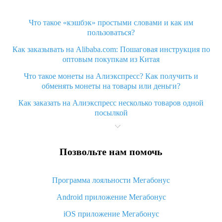
Что такое «кэшбэк» простыми словами и как им
пользоваться?
Как заказывать на Alibaba.com: Пошаговая инструкция по
оптовым покупкам из Китая
Что такое монеты на Алиэкспресс? Как получить и
обменять монеты на товары или деньги?
Как заказать на Алиэкспресс несколько товаров одной
посылкой
Что значит статус «Заказ закрыт» на Алиэкспресс и что
делать?
Позвольте нам помочь
Что делать, если Алиэкспресс просит ввести паспортные
данные и ИНН при покупке?
Программа лояльности Мегабонус
Как узнать, куда пришла посылка с Алиэкспресс
Android приложение Мегабонус
Вы отменили заказ на Алиэкспресс, когда вернут деньги?
iOS приложение Мегабонус
Что такое баллы на Алиэкспресс, как их получить и