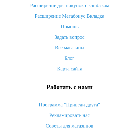
потратить
Расширение для покупок с кэшбэком
«AliExpress Standard Shipping»: что это за метод доставки и
Расширение Мегабонус Вкладка
как его отслеживать
Помощь
Как покупать оптом на Алиэкспресс
Задать вопрос
Что делать, если не пришел товар с Алиэкспресс
Все магазины
Как сделать кэшбэк на Алиэкспресс: простые способы
возврата денег
Блог
Карта сайта
Работать с нами
Программа "Приведи друга"
Рекламировать нас
Советы для магазинов