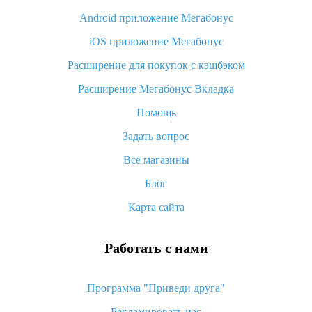
Android приложение Мегабонус
Вы отменили заказ на Алиэкспресс, когда вернут деньги?
iOS приложение Мегабонус
Что такое баллы на Алиэкспресс, как их получить и
потратить
Расширение для покупок с кэшбэком
«AliExpress Standard Shipping»: что это за метод доставки и
Расширение Мегабонус Вкладка
как его отслеживать
Помощь
Как покупать оптом на Алиэкспресс
Задать вопрос
Что делать, если не пришел товар с Алиэкспресс
Все магазины
Как сделать кэшбэк на Алиэкспресс: простые способы
возврата денег
Блог
Карта сайта
Работать с нами
Программа "Приведи друга"
Рекламировать нас