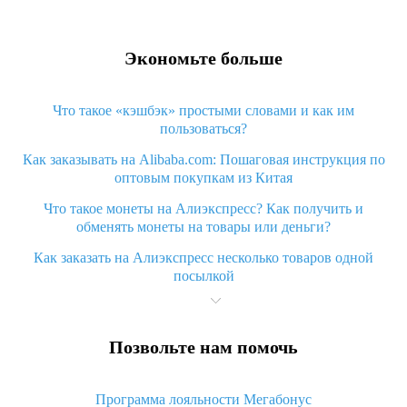
Экономьте больше
Что такое «кэшбэк» простыми словами и как им
пользоваться?
Как заказывать на Alibaba.com: Пошаговая инструкция по
оптовым покупкам из Китая
Что такое монеты на Алиэкспресс? Как получить и
обменять монеты на товары или деньги?
Как заказать на Алиэкспресс несколько товаров одной
посылкой
Что значит статус «Заказ закрыт» на Алиэкспресс и что
делать?
Позвольте нам помочь
Что делать, если Алиэкспресс просит ввести паспортные
данные и ИНН при покупке?
Программа лояльности Мегабонус
Как узнать, куда пришла посылка с Алиэкспресс