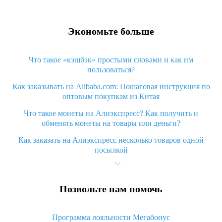
Экономьте больше
Что такое «кэшбэк» простыми словами и как им
пользоваться?
Как заказывать на Alibaba.com: Пошаговая инструкция по
оптовым покупкам из Китая
Что такое монеты на Алиэкспресс? Как получить и
обменять монеты на товары или деньги?
Как заказать на Алиэкспресс несколько товаров одной
посылкой
Что значит статус «Заказ закрыт» на Алиэкспресс и что
делать?
Позвольте нам помочь
Что делать, если Алиэкспресс просит ввести паспортные
данные и ИНН при покупке?
Программа лояльности Мегабонус
Как узнать, куда пришла посылка с Алиэкспресс