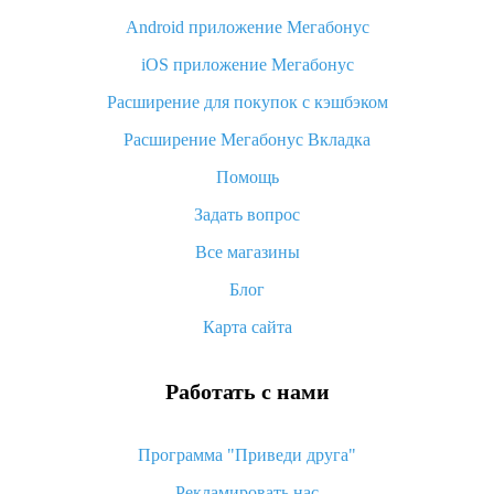
Android приложение Мегабонус
Вы отменили заказ на Алиэкспресс, когда вернут деньги?
iOS приложение Мегабонус
Что такое баллы на Алиэкспресс, как их получить и
потратить
Расширение для покупок с кэшбэком
«AliExpress Standard Shipping»: что это за метод доставки и
Расширение Мегабонус Вкладка
как его отслеживать
Помощь
Как покупать оптом на Алиэкспресс
Задать вопрос
Что делать, если не пришел товар с Алиэкспресс
Все магазины
Как сделать кэшбэк на Алиэкспресс: простые способы
возврата денег
Блог
Карта сайта
Работать с нами
Программа "Приведи друга"
Рекламировать нас