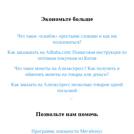
Экономьте больше
Что такое «кэшбэк» простыми словами и как им
пользоваться?
Как заказывать на Alibaba.com: Пошаговая инструкция по
оптовым покупкам из Китая
Что такое монеты на Алиэкспресс? Как получить и
обменять монеты на товары или деньги?
Как заказать на Алиэкспресс несколько товаров одной
посылкой
Что значит статус «Заказ закрыт» на Алиэкспресс и что
делать?
Позвольте нам помочь
Что делать, если Алиэкспресс просит ввести паспортные
данные и ИНН при покупке?
Программа лояльности Мегабонус
Как узнать, куда пришла посылка с Алиэкспресс