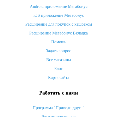
Android приложение Мегабонус
Вы отменили заказ на Алиэкспресс, когда вернут деньги?
iOS приложение Мегабонус
Что такое баллы на Алиэкспресс, как их получить и
потратить
Расширение для покупок с кэшбэком
«AliExpress Standard Shipping»: что это за метод доставки и
Расширение Мегабонус Вкладка
как его отслеживать
Помощь
Как покупать оптом на Алиэкспресс
Задать вопрос
Что делать, если не пришел товар с Алиэкспресс
Все магазины
Как сделать кэшбэк на Алиэкспресс: простые способы
возврата денег
Блог
Карта сайта
Работать с нами
Программа "Приведи друга"
Рекламировать нас