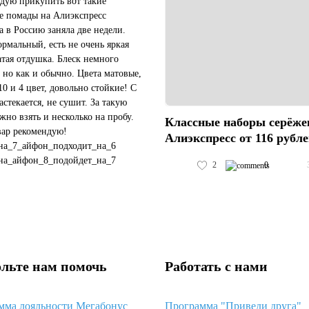
дую прикупить вот такие
е помады на Алиэкспресс
а в Россию заняла две недели.
ормальный, есть не очень яркая
атая отдушка. Блеск немного
 но как и обычно. Цвета матовые,
10 и 4 цвет, довольно стойкие! С
астекается, не сушит. За такую
жно взять и несколько на пробу.
Классные наборы серёже
вар рекомендую!
Алиэкспресс от 116 рубл
на_7_айфон_подходит_на_6
на_айфон_8_подойдет_на_7
2
0
чехол_подойдет_на_черный_айфон_11
#пластиковый_чехол_с_космосом_хуавей_...
льте нам помочь
Работать с нами
мма лояльности Мегабонус
Программа "Приведи друга"