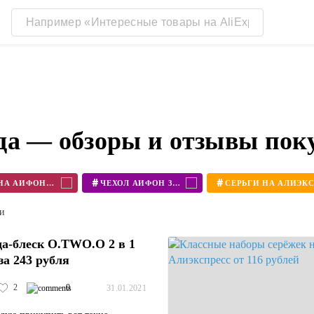
да — обзоры и отзывы пок
#
#
ЧЕХОЛ НА АЙФОН 11
ЧЕХОЛ АЙФОН 360
ти
а-блеск O.TWO.O 2 в 1
за 243 рубля
2
0
31.01.2021