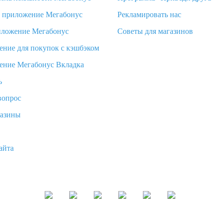
d приложение Мегабонус
Рекламировать нас
иложение Мегабонус
Советы для магазинов
ение для покупок с кэшбэком
ение Мегабонус Вкладка
ь
вопрос
газины
айта