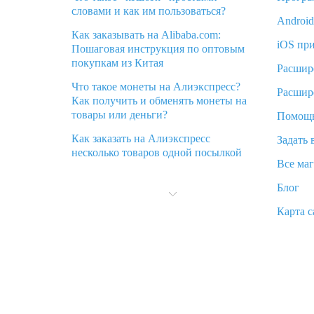
словами и как им пользоваться?
Androi
Как заказывать на Alibaba.com:
iOS пр
Пошаговая инструкция по оптовым
покупкам из Китая
Расшир
Что такое монеты на Алиэкспресс?
Расшир
Как получить и обменять монеты на
товары или деньги?
Помощ
Как заказать на Алиэкспресс
Задать 
несколько товаров одной посылкой
Все ма
Что значит статус «Заказ закрыт» на
Блог
Алиэкспресс и что делать?
Карта с
Что делать, если Алиэкспресс просит
ввести паспортные данные и ИНН
при покупке?
Как узнать, куда пришла посылка с
Алиэкспресс
Вы отменили заказ на Алиэкспресс,