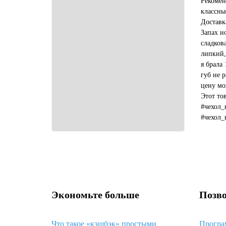
Рекомен
классны
Доставк
Запах н
сладков
липкий,
я брала 
губ не р
цену мо
Этот то
#чехол_
#чехол_
#какой_
Экономьте больше
Позво
Что такое «кэшбэк» простыми
Програ