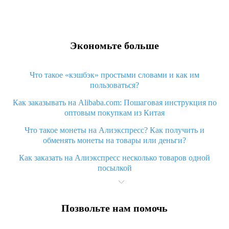
Экономьте больше
Что такое «кэшбэк» простыми словами и как им
пользоваться?
Как заказывать на Alibaba.com: Пошаговая инструкция по
оптовым покупкам из Китая
Что такое монеты на Алиэкспресс? Как получить и
обменять монеты на товары или деньги?
Как заказать на Алиэкспресс несколько товаров одной
посылкой
Что значит статус «Заказ закрыт» на Алиэкспресс и что
делать?
Позвольте нам помочь
Что делать, если Алиэкспресс просит ввести паспортные
данные и ИНН при покупке?