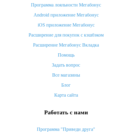
Программа лояльности Мегабонус
Как узнать, куда пришла посылка с Алиэкспресс
Android приложение Мегабонус
Вы отменили заказ на Алиэкспресс, когда вернут деньги?
iOS приложение Мегабонус
Что такое баллы на Алиэкспресс, как их получить и
потратить
Расширение для покупок с кэшбэком
«AliExpress Standard Shipping»: что это за метод доставки и
Расширение Мегабонус Вкладка
как его отслеживать
Помощь
Как покупать оптом на Алиэкспресс
Задать вопрос
Что делать, если не пришел товар с Алиэкспресс
Все магазины
Как сделать кэшбэк на Алиэкспресс: простые способы
возврата денег
Блог
Карта сайта
Работать с нами
Программа "Приведи друга"