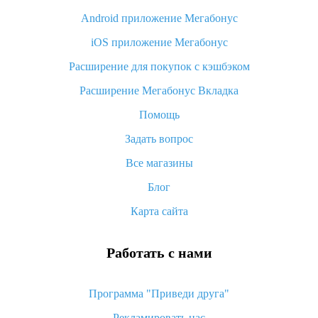
Android приложение Мегабонус
Вы отменили заказ на Алиэкспресс, когда вернут деньги?
iOS приложение Мегабонус
Что такое баллы на Алиэкспресс, как их получить и
потратить
Расширение для покупок с кэшбэком
«AliExpress Standard Shipping»: что это за метод доставки и
Расширение Мегабонус Вкладка
как его отслеживать
Помощь
Как покупать оптом на Алиэкспресс
Задать вопрос
Что делать, если не пришел товар с Алиэкспресс
Все магазины
Как сделать кэшбэк на Алиэкспресс: простые способы
возврата денег
Блог
Карта сайта
Работать с нами
Программа "Приведи друга"
Рекламировать нас