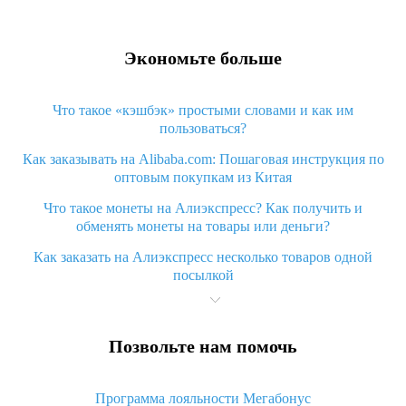
Экономьте больше
Что такое «кэшбэк» простыми словами и как им
пользоваться?
Как заказывать на Alibaba.com: Пошаговая инструкция по
оптовым покупкам из Китая
Что такое монеты на Алиэкспресс? Как получить и
обменять монеты на товары или деньги?
Как заказать на Алиэкспресс несколько товаров одной
посылкой
Что значит статус «Заказ закрыт» на Алиэкспресс и что
делать?
Позвольте нам помочь
Что делать, если Алиэкспресс просит ввести паспортные
данные и ИНН при покупке?
Программа лояльности Мегабонус
Как узнать, куда пришла посылка с Алиэкспресс