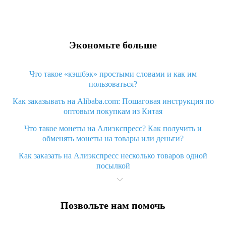
Экономьте больше
Что такое «кэшбэк» простыми словами и как им
пользоваться?
Как заказывать на Alibaba.com: Пошаговая инструкция по
оптовым покупкам из Китая
Что такое монеты на Алиэкспресс? Как получить и
обменять монеты на товары или деньги?
Как заказать на Алиэкспресс несколько товаров одной
посылкой
Что значит статус «Заказ закрыт» на Алиэкспресс и что
делать?
Позвольте нам помочь
Что делать, если Алиэкспресс просит ввести паспортные
данные и ИНН при покупке?