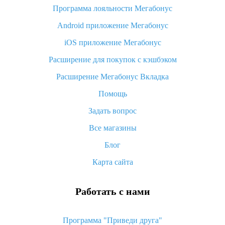
Программа лояльности Мегабонус
Как узнать, куда пришла посылка с Алиэкспресс
Android приложение Мегабонус
Вы отменили заказ на Алиэкспресс, когда вернут деньги?
iOS приложение Мегабонус
Что такое баллы на Алиэкспресс, как их получить и
потратить
Расширение для покупок с кэшбэком
«AliExpress Standard Shipping»: что это за метод доставки и
Расширение Мегабонус Вкладка
как его отслеживать
Помощь
Как покупать оптом на Алиэкспресс
Задать вопрос
Что делать, если не пришел товар с Алиэкспресс
Все магазины
Как сделать кэшбэк на Алиэкспресс: простые способы
возврата денег
Блог
Карта сайта
Работать с нами
Программа "Приведи друга"