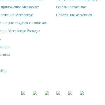
d приложение Мегабонус
Рекламировать нас
иложение Мегабонус
Советы для магазинов
ение для покупок с кэшбэком
ение Мегабонус Вкладка
ь
вопрос
газины
айта