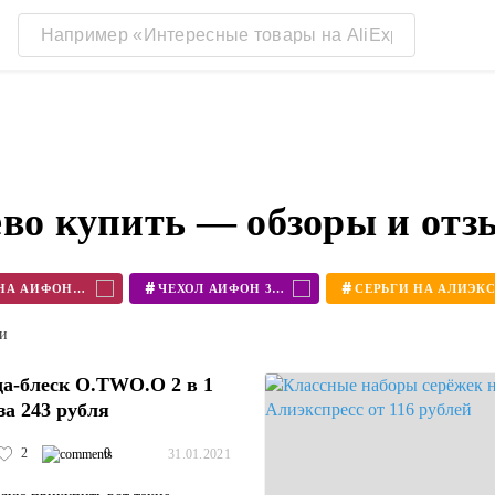
ево купить — обзоры и от
#
#
ЧЕХОЛ НА АЙФОН 11
ЧЕХОЛ АЙФОН 360
ти
а-блеск O.TWO.O 2 в 1
за 243 рубля
2
0
31.01.2021