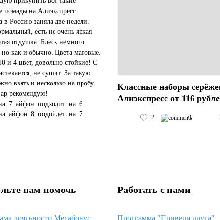
дую прикупить вот такие
е помады на Алиэкспресс
а в Россию заняла две недели.
ормальный, есть не очень яркая
атая отдушка. Блеск немного
 но как и обычно. Цвета матовые,
10 и 4 цвет, довольно стойкие! С
астекается, не сушит. За такую
жно взять и несколько на пробу.
Классные наборы серёже
вар рекомендую!
Алиэкспресс от 116 рубл
на_7_айфон_подходит_на_6
на_айфон_8_подойдет_на_7
2
0
чехол_подойдет_на_черный_айфон_11
#пластиковый_чехол_с_космосом_хуавей_...
льте нам помочь
Работать с нами
мма лояльности Мегабонус
Программа "Приведи друга"