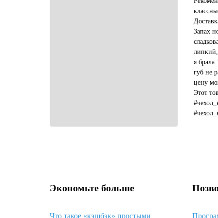
Рекомен
классны
Доставк
Запах н
сладков
липкий,
я брала 
губ не р
цену мо
Этот то
#чехол_
#чехол_
#какой_
Экономьте больше
Позво
Что такое «кэшбэк» простыми
Програ