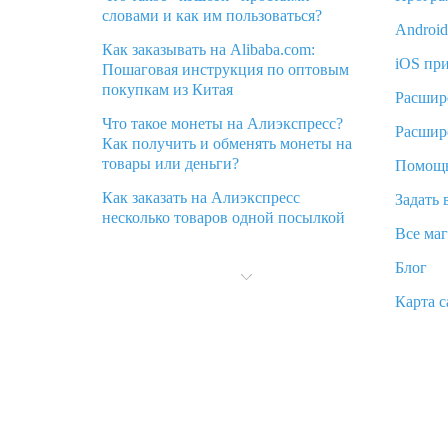
словами и как им пользоваться?
Androi
Как заказывать на Alibaba.com:
iOS пр
Пошаговая инструкция по оптовым
покупкам из Китая
Расшир
Что такое монеты на Алиэкспресс?
Расшир
Как получить и обменять монеты на
товары или деньги?
Помощ
Как заказать на Алиэкспресс
Задать 
несколько товаров одной посылкой
Все ма
Что значит статус «Заказ закрыт» на
Блог
Алиэкспресс и что делать?
Карта с
Что делать, если Алиэкспресс просит
ввести паспортные данные и ИНН
при покупке?
Как узнать, куда пришла посылка с
Алиэкспресс
Вы отменили заказ на Алиэкспресс,