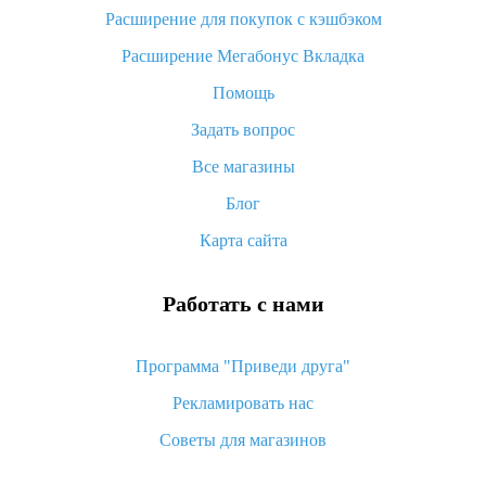
потратить
Расширение для покупок с кэшбэком
«AliExpress Standard Shipping»: что это за метод доставки и
Расширение Мегабонус Вкладка
как его отслеживать
Помощь
Как покупать оптом на Алиэкспресс
Задать вопрос
Что делать, если не пришел товар с Алиэкспресс
Все магазины
Как сделать кэшбэк на Алиэкспресс: простые способы
возврата денег
Блог
Карта сайта
Работать с нами
Программа "Приведи друга"
Рекламировать нас
Советы для магазинов