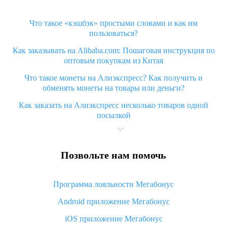
Что такое «кэшбэк» простыми словами и как им
пользоваться?
Как заказывать на Alibaba.com: Пошаговая инструкция по
оптовым покупкам из Китая
Что такое монеты на Алиэкспресс? Как получить и
обменять монеты на товары или деньги?
Как заказать на Алиэкспресс несколько товаров одной
посылкой
Что значит статус «Заказ закрыт» на Алиэкспресс и что
делать?
Позвольте нам помочь
Что делать, если Алиэкспресс просит ввести паспортные
данные и ИНН при покупке?
Программа лояльности Мегабонус
Как узнать, куда пришла посылка с Алиэкспресс
Android приложение Мегабонус
Вы отменили заказ на Алиэкспресс, когда вернут деньги?
iOS приложение Мегабонус
Что такое баллы на Алиэкспресс, как их получить и