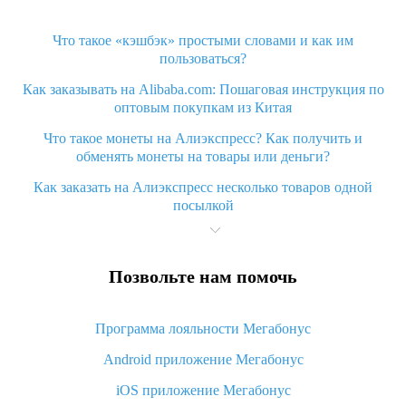
Что такое «кэшбэк» простыми словами и как им
пользоваться?
Как заказывать на Alibaba.com: Пошаговая инструкция по
оптовым покупкам из Китая
Что такое монеты на Алиэкспресс? Как получить и
обменять монеты на товары или деньги?
Как заказать на Алиэкспресс несколько товаров одной
посылкой
Что значит статус «Заказ закрыт» на Алиэкспресс и что
делать?
Позвольте нам помочь
Что делать, если Алиэкспресс просит ввести паспортные
данные и ИНН при покупке?
Программа лояльности Мегабонус
Как узнать, куда пришла посылка с Алиэкспресс
Android приложение Мегабонус
Вы отменили заказ на Алиэкспресс, когда вернут деньги?
iOS приложение Мегабонус
Что такое баллы на Алиэкспресс, как их получить и