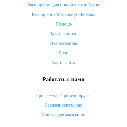
потратить
Расширение для покупок с кэшбэком
«AliExpress Standard Shipping»: что это за метод доставки и
Расширение Мегабонус Вкладка
как его отслеживать
Помощь
Как покупать оптом на Алиэкспресс
Задать вопрос
Что делать, если не пришел товар с Алиэкспресс
Все магазины
Как сделать кэшбэк на Алиэкспресс: простые способы
возврата денег
Блог
Карта сайта
Работать с нами
Программа "Приведи друга"
Рекламировать нас
Советы для магазинов