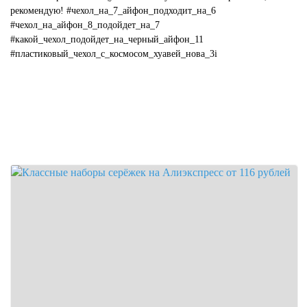
рекомендую! #чехол_на_7_айфон_подходит_на_6
#чехол_на_айфон_8_подойдет_на_7
#какой_чехол_подойдет_на_черный_айфон_11
#пластиковый_чехол_с_космосом_хуавей_нова_3i
#какой_цвет_чехла_подойдет_к_...