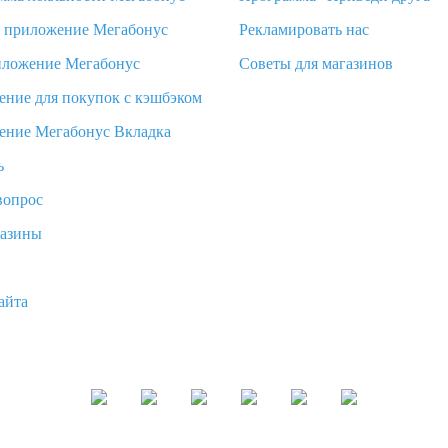
d приложение Мегабонус
Рекламировать нас
иложение Мегабонус
Советы для магазинов
ение для покупок с кэшбэком
ение Мегабонус Вкладка
ь
вопрос
газины
айта