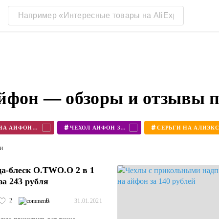
йфон — обзоры и отзывы 
#
#
ЧЕХОЛ НА АЙФОН 11
ЧЕХОЛ АЙФОН 360
ти
а-блеск O.TWO.O 2 в 1
за 243 рубля
2
0
31.01.2021