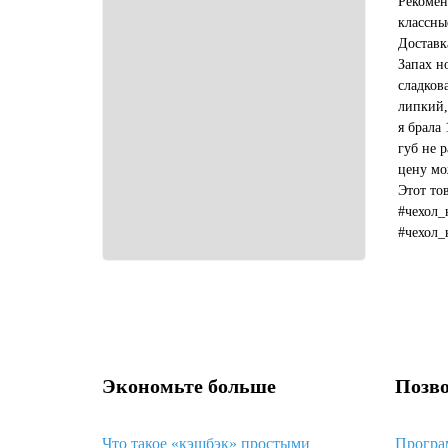
Рекомен
классны
Доставк
Запах н
сладков
липкий,
я брала 
губ не р
цену мо
Этот то
#чехол_
#чехол_
#какой_
Экономьте больше
Позво
Что такое «кэшбэк» простыми
Програ