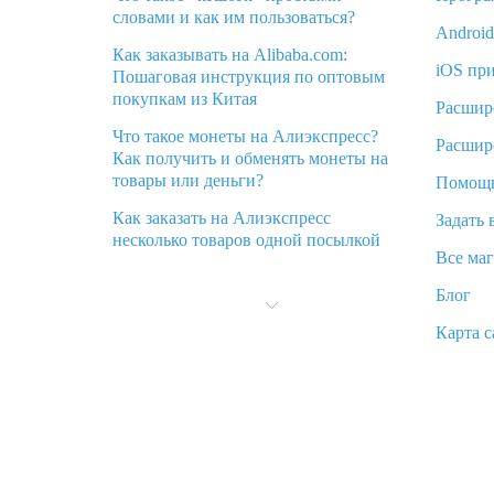
словами и как им пользоваться?
Androi
Как заказывать на Alibaba.com:
iOS пр
Пошаговая инструкция по оптовым
покупкам из Китая
Расшир
Что такое монеты на Алиэкспресс?
Расшир
Как получить и обменять монеты на
товары или деньги?
Помощ
Как заказать на Алиэкспресс
Задать 
несколько товаров одной посылкой
Все ма
Что значит статус «Заказ закрыт» на
Блог
Алиэкспресс и что делать?
Карта с
Что делать, если Алиэкспресс просит
ввести паспортные данные и ИНН
при покупке?
Как узнать, куда пришла посылка с
Алиэкспресс
Вы отменили заказ на Алиэкспресс,