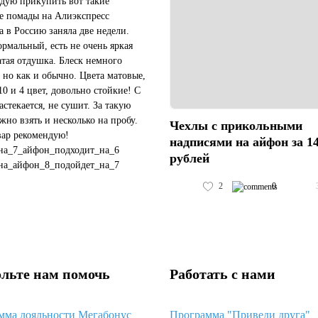
дую прикупить вот такие
е помады на Алиэкспресс
а в Россию заняла две недели.
ормальный, есть не очень яркая
атая отдушка. Блеск немного
 но как и обычно. Цвета матовые,
10 и 4 цвет, довольно стойкие! С
астекается, не сушит. За такую
жно взять и несколько на пробу.
Чехлы с прикольными
вар рекомендую!
надписями на айфон за 1
на_7_айфон_подходит_на_6
рублей
на_айфон_8_подойдет_на_7
чехол_подойдет_на_черный_айфон_11
2
0
#пластиковый_чехол_с_космосом_хуавей_...
льте нам помочь
Работать с нами
мма лояльности Мегабонус
Программа "Приведи друга"