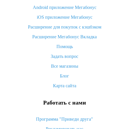
Android приложение Мегабонус
Вы отменили заказ на Алиэкспресс, когда вернут деньги?
iOS приложение Мегабонус
Что такое баллы на Алиэкспресс, как их получить и
потратить
Расширение для покупок с кэшбэком
«AliExpress Standard Shipping»: что это за метод доставки и
Расширение Мегабонус Вкладка
как его отслеживать
Помощь
Как покупать оптом на Алиэкспресс
Задать вопрос
Что делать, если не пришел товар с Алиэкспресс
Все магазины
Как сделать кэшбэк на Алиэкспресс: простые способы
возврата денег
Блог
Карта сайта
Работать с нами
Программа "Приведи друга"
Рекламировать нас