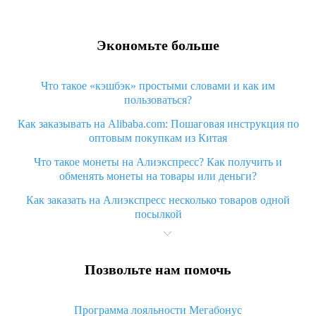
Экономьте больше
Что такое «кэшбэк» простыми словами и как им
пользоваться?
Как заказывать на Alibaba.com: Пошаговая инструкция по
оптовым покупкам из Китая
Что такое монеты на Алиэкспресс? Как получить и
обменять монеты на товары или деньги?
Как заказать на Алиэкспресс несколько товаров одной
посылкой
Что значит статус «Заказ закрыт» на Алиэкспресс и что
делать?
Позвольте нам помочь
Что делать, если Алиэкспресс просит ввести паспортные
данные и ИНН при покупке?
Программа лояльности Мегабонус
Как узнать, куда пришла посылка с Алиэкспресс